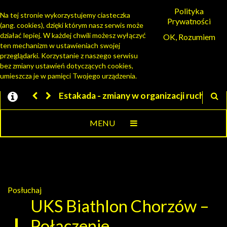
Polityka
Na tej stronie wykorzystujemy ciasteczka
Prywatności
(ang. cookies), dzięki którym nasz serwis może
PORTAL MIESZKAŃCA
działać lepiej. W każdej chwili możesz wyłączyć
OK, Rozumiem
ten mechanizm w ustawieniach swojej
przeglądarki. Korzystanie z naszego serwisu
bez zmiany ustawień dotyczących cookies,
umieszcza je w pamięci Twojego urządzenia.
Estakada - zmiany w organizacji ruchu
Jesteśmy w EZD
MENU
Posłuchaj
UKS Biathlon Chorzów –
Połączenie