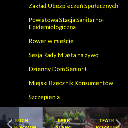
Zakład Ubezpieczeń Społecznych
Powiatowa Stacja Sanitarno-
Epidemiologiczna
Rower w mieście
Sesja Rady Miasta na żywo
Dzienny Dom Senior+
Miejski Rzecznik Konsumentów
Szczepienia
RUCH
PARK
PARK
TEATR
HORZÓW
ŚLĄSKI
ŚLĄSKI
ROZRYWKI