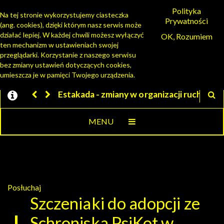
Polityka
Na tej stronie wykorzystujemy ciasteczka
Prywatności
(ang. cookies), dzięki którym nasz serwis może
PORTAL MIESZKAŃCA
działać lepiej. W każdej chwili możesz wyłączyć
OK, Rozumiem
ten mechanizm w ustawieniach swojej
przeglądarki. Korzystanie z naszego serwisu
bez zmiany ustawień dotyczących cookies,
umieszcza je w pamięci Twojego urządzenia.
ny w organizacji ruchu
Jesteśmy w EZD
MENU
Posłuchaj
Szczeniaki do adopcji ze
Schroniska PsiKot w