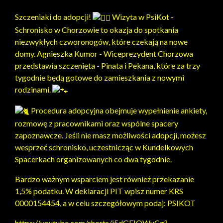
Szczeniaki do adopcji!
Wizyta w
PsiKot -
Schronisko w Chorzowie
to okazja do spotkania
niezwykłych czworonogów, które czekają na nowe
domy.
Agnieszka Kumor - Wiceprezydent Chorzowa
przedstawia szczenięta - Pinata i Pekana, które za trzy
tygodnie będą gotowe do zamieszkania z nowymi
rodzinami.
Procedura adopcyjna obejmuje wypełnienie ankiety,
rozmowę z pracownikami oraz wspólne spacery
zapoznawcze. Jeśli nie masz możliwości adopcji, możesz
wesprzeć schronisko, uczestnicząc w Kundelkowych
Spacerkach organizowanych co dwa tygodnie.
Bardzo ważnym wsparciem jest również przekazanie
1,5% podatku. W deklaracji PIT wpisz numer KRS
0000154454, a w celu szczegółowym podaj: PSIKOT
https://youtube.com/shorts/j5dGFJQWuCg?