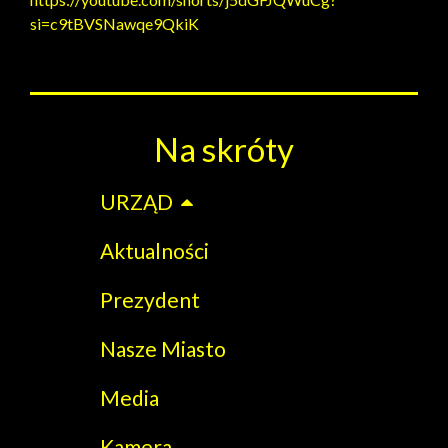
si=c9tBVSNawqe9QkiK
Na skróty
URZĄD
Aktualności
Prezydent
Nasze Miasto
Media
Kamera