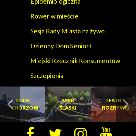
Epidemiologiczna
Rower w mieście
Sesja Rady Miasta na żywo
Dzienny Dom Senior+
Miejski Rzecznik Konsumentów
Szczepienia
PARK
PARK
TEATR
W
ŚLĄSKI
ŚLĄSKI
ROZRYWKI
turysta.Previous
t