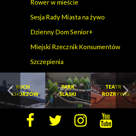
Rower w mieście
Sesja Rady Miasta na żywo
Dzienny Dom Senior+
Miejski Rzecznik Konsumentów
Szczepienia
PARK
PARK
TEATR
W
ŚLĄSKI
ŚLĄSKI
ROZRYWKI
turysta.Previous
t
TEATR
ROZRYWKI