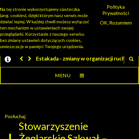
Polityka
Na tej stronie wykorzystujemy ciasteczka
Prywatności
(ang. cookies), dzięki którym nasz serwis może
PORTAL MIESZKAŃCA
działać lepiej. W każdej chwili możesz wyłączyć
OK, Rozumiem
ten mechanizm w ustawieniach swojej
przeglądarki. Korzystanie z naszego serwisu
bez zmiany ustawień dotyczących cookies,
umieszcza je w pamięci Twojego urządzenia.
ny w organizacji ruchu
Jesteśmy w EZD
MENU
Posłuchaj
Stowarzyszenie
Żeglarskie Szkwał –