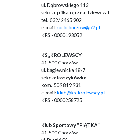
ul. Dąbrowskiego 113
sekcja:
piłka ręczna dziewcząt
tel. 032/ 2465 902
e-mail:
ruchchorzow@o2.pl
KRS - 0000193052
KS „KRÓLEWSCY
”
41-500 Chorzów
ul. Łagiewnicka 18/7
sekcja:
koszykówka
kom. 509 819 931
e-mail:
klub@ks-krolewscy.pl
KRS - 0000258725
Klub Sportowy "PIĄTKA
"
41-500 Chorzów
ul. Ryszki 55