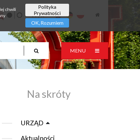
Polityka
ej chwili
Prywatności
any
OK, Rozumiem
MENU
Na skróty
URZĄD
Aktualności