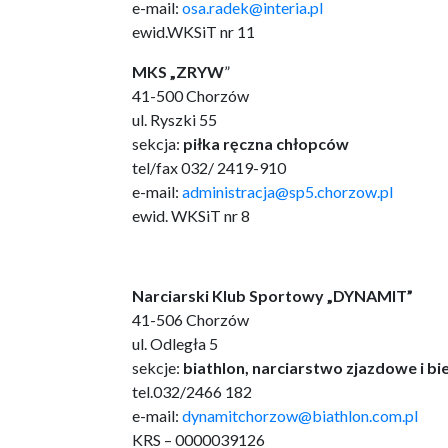
e-mail:
osa.radek@interia.pl
ewid.WKSiT nr 11
MKS „ZRYW
”
41-500 Chorzów
ul. Ryszki 55
sekcja:
piłka ręczna chłopców
tel/fax 032/ 2419-910
e-mail:
administracja@sp5.chorzow.pl
ewid. WKSiT nr 8
Narciarski Klub Sportowy „DYNAMIT”
41-506 Chorzów
ul. Odległa 5
sekcje:
biathlon, narciarstwo zjazdowe i b
tel.032/2466 182
e-mail:
dynamitchorzow@biathlon.com.pl
KRS – 0000039126