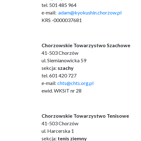
tel. 501 485 964
e-mail:
adam@kyokushin.chorzow.pl
KRS -0000037681
Chorzowskie Towarzystwo Szachowe
41-503 Chorzów
ul. Siemianowicka 59
sekcja:
szachy
tel. 601 420 727
e-mail:
chts@chts.org.pl
ewid. WKSiT nr 28
Chorzowskie Towarzystwo Tenisowe
41-503 Chorzów
ul. Harcerska 1
sekcja:
tenis ziemny