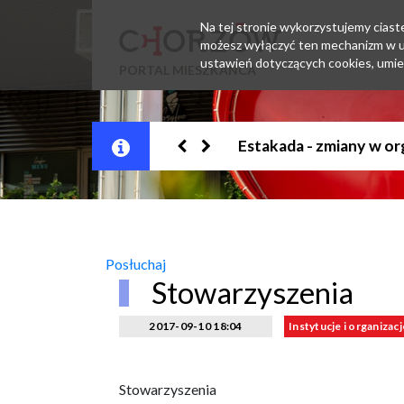
Na tej stronie wykorzystujemy ciastec
możesz wyłączyć ten mechanizm w us
ustawień dotyczących cookies, umie
PORTAL MIESZKAŃCA
Jesteśmy w EZD
Posłuchaj
Stowarzyszenia
2017-09-10 18:04
Instytucje i organizacj
Stowarzyszenia