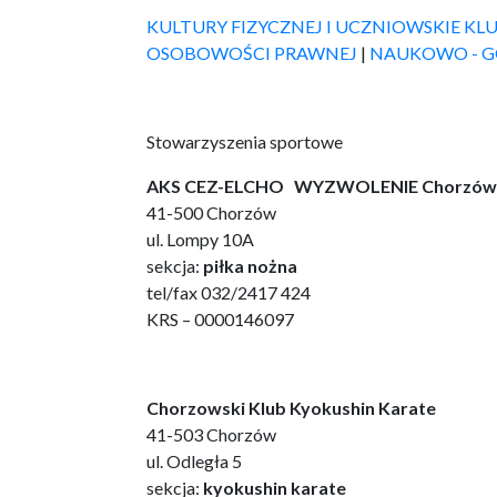
KULTURY FIZYCZNEJ I UCZNIOWSKIE K
OSOBOWOŚCI PRAWNEJ
|
NAUKOWO - 
Stowarzyszenia sportowe
AKS CEZ-ELCHO WYZWOLENIE Chorzów
41-500 Chorzów
ul. Lompy 10A
sekcja:
piłka nożna
tel/fax 032/2417 424
KRS – 0000146097
Chorzowski Klub Kyokushin Karate
41-503 Chorzów
ul. Odległa 5
sekcja:
kyokushin karate