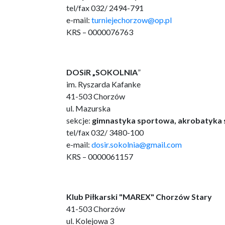
tel/fax 032/ 2494-791
e-mail:
turniejechorzow@op.pl
KRS – 0000076763
DOSiR „SOKOLNIA
”
im. Ryszarda Kafanke
41-503 Chorzów
ul. Mazurska
sekcje:
gimnastyka sportowa, akrobatyka 
tel/fax 032/ 3480-100
e-mail:
dosir.sokolnia@gmail.com
KRS – 0000061157
Klub Piłkarski "MAREX" Chorzów Stary
41-503 Chorzów
ul. Kolejowa 3