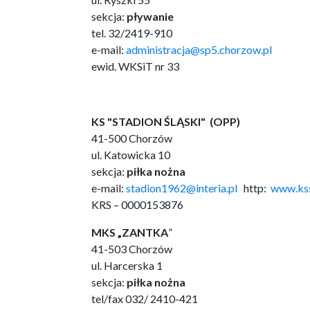
sekcja:
pływanie
tel. 32/2419-910
e-mail:
administracja@sp5.chorzow.pl
ewid. WKSiT nr 33
KS "STADION ŚLĄSKI" (OPP)
41-500 Chorzów
ul. Katowicka 10
sekcja:
piłka nożna
e-mail:
stadion1962@interia.pl
http:
www.kss
KRS – 0000153876
MKS „ZANTKA
”
41-503 Chorzów
ul. Harcerska 1
sekcja:
piłka nożna
tel/fax 032/ 2410-421