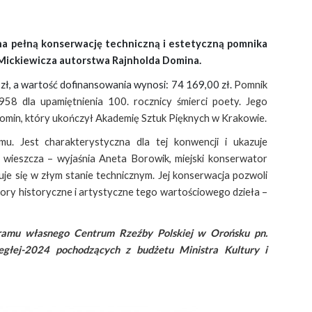
a pełną konserwację techniczną i estetyczną pomnika
 Mickiewicza autorstwa Rajnholda Domina.
ł, a wartość dofinansowania wynosi: 74 169,00 zł.
Pomnik
8 dla upamiętnienia 100. rocznicy śmierci poety. Jego
Domin, który ukończył Akademię Sztuk Pięknych w Krakowie.
mu. Jest charakterystyczna dla tej konwencji i ukazuje
ć wieszcza – wyjaśnia Aneta Borowik, miejski konserwator
je się w złym stanie technicznym. Jej konserwacja pozwoli
ory historyczne i artystyczne tego wartościowego dzieła –
ramu własnego Centrum Rzeźby Polskiej w Orońsku pn.
ległej-2024 pochodzących z budżetu Ministra Kultury i