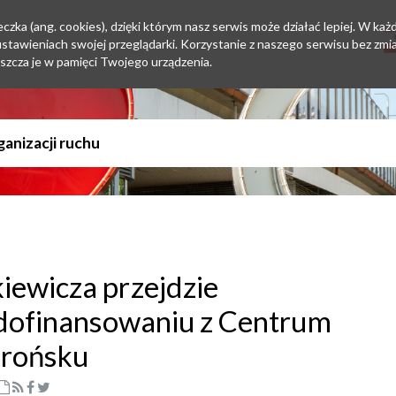
zka (ang. cookies), dzięki którym nasz serwis może działać lepiej. W każd
tawieniach swojej przeglądarki. Korzystanie z naszego serwisu bez zmi
szcza je w pamięci Twojego urządzenia.
ewicza przejdzie
 dofinansowaniu z Centrum
Orońsku