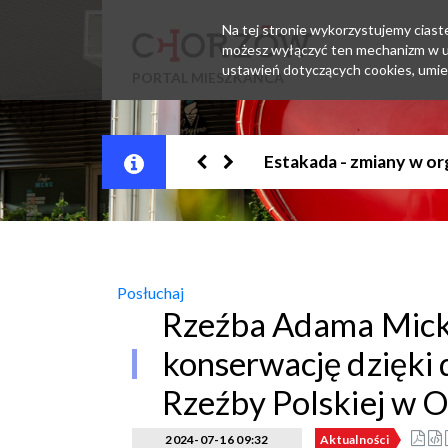
Na tej stronie wykorzystujemy ciastec
możesz wyłączyć ten mechanizm w us
ustawień dotyczących cookies, umie
PORTAL MIESZKAŃCA
Jesteśmy w EZD
Posłuchaj
Rzeźba Adama Micki
konserwację dzięki
Rzeźby Polskiej w 
2024-07-16 09:32
Aktualności