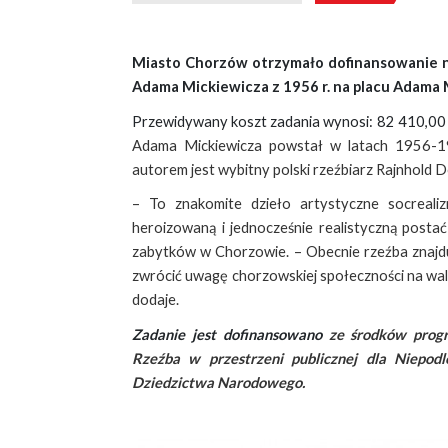
Miasto Chorzów otrzymało dofinansowanie n
Adama Mickiewicza z 1956 r. na placu Adama
Przewidywany koszt zadania wynosi: 82 410,00 z
Adama Mickiewicza powstał w latach 1956-195
autorem jest wybitny polski rzeźbiarz Rajnhold 
– To znakomite dzieło artystyczne socrealiz
heroizowaną i jednocześnie realistyczną posta
zabytków w Chorzowie. –
Obecnie rzeźba znajdu
zwrócić uwagę chorzowskiej społeczności na wal
dodaje.
Zadanie jest dofinansowano
ze środków prog
Rzeźba w przestrzeni publicznej dla Niepod
Dziedzictwa Narodowego.