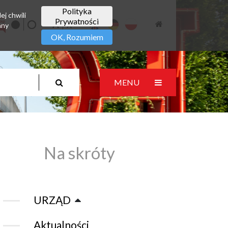
Polityka
ej chwili
Prywatności
any
OK, Rozumiem
MENU
Na skróty
URZĄD
Aktualności