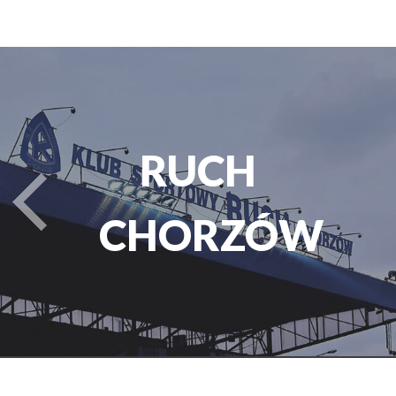
PARK
turysta.Previous
ŚLĄSKI