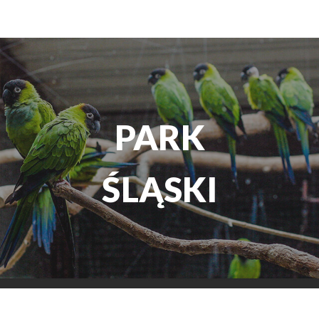
TEATR
ROZRYWKI