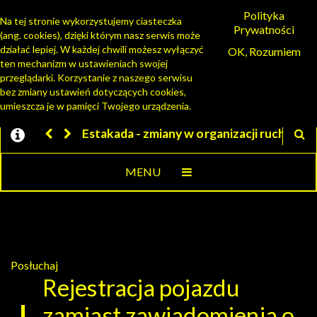
Polityka
Na tej stronie wykorzystujemy ciasteczka
Prywatności
(ang. cookies), dzięki którym nasz serwis może
PORTAL MIESZKAŃCA
działać lepiej. W każdej chwili możesz wyłączyć
OK, Rozumiem
ten mechanizm w ustawieniach swojej
przeglądarki. Korzystanie z naszego serwisu
bez zmiany ustawień dotyczących cookies,
umieszcza je w pamięci Twojego urządzenia.
y w organizacji ruchu
Jesteśmy w EZD
MENU
Posłuchaj
Rejestracja pojazdu
zamiast zawiadomienia o