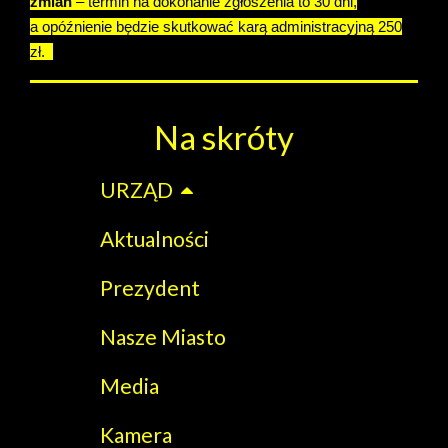
zmian
– termin na dokonanie zgłoszenia to 30 dni,
a opóźnienie będzie skutkować karą administracyjną 250
zł.
Na skróty
URZĄD
Aktualności
Prezydent
Nasze Miasto
Media
Kamera