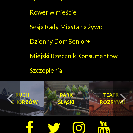
Rower w mieście
Sesja Rady Miasta na żywo
Dzienny Dom Senior+
Miejski Rzecznik Konsumentów
Szczepienia
PARK
PARK
TEATR
ŚLĄSKI
ŚLĄSKI
ROZRYWKI
turysta.Previous
t
TEATR