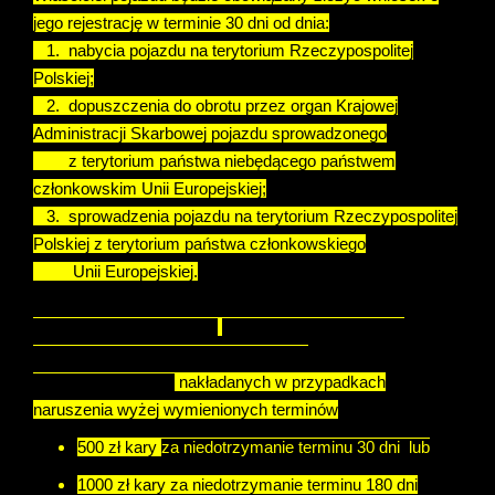
jego rejestrację w terminie 30 dni od dnia:
1. nabycia pojazdu na terytorium Rzeczypospolitej
Polskiej;
2. dopuszczenia do obrotu przez organ Krajowej
Administracji Skarbowej pojazdu sprowadzonego
z terytorium państwa niebędącego państwem
członkowskim Unii Europejskiej;
3. sprowadzenia pojazdu na terytorium Rzeczypospolitej
Polskiej z terytorium państwa członkowskiego
Unii Europejskiej.
Od 1 stycznia 2024 roku
zmianie ulegną również
zasady wymierzania i wysokość kar
administracyjnych
nakładanych w przypadkach
naruszenia wyżej wymienionych terminów
500 zł kary
za niedotrzymanie terminu 30 dni lub
1000 zł kary za niedotrzymanie terminu 180 dni