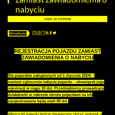
nabyciu
2023-12-29 09:06
Aktualności
REJESTRACJA POJAZDU ZAMIAST
ZAWIADOMIENIA O NABYCIU
Dla pojazdów zakupionych od 1 stycznia 2024r –
zamiast zgłoszenia nabycia pojazdu – obowiązek jego
rejestracji w ciągu 30 dni. Przedsiębiorcy prowadzący
działalność w zakresie obrotu pojazdami na ich
zarejestrowanie będą mieli 90 dni.
Właściciel pojazdu będzie obowiązany złożyć wniosek o