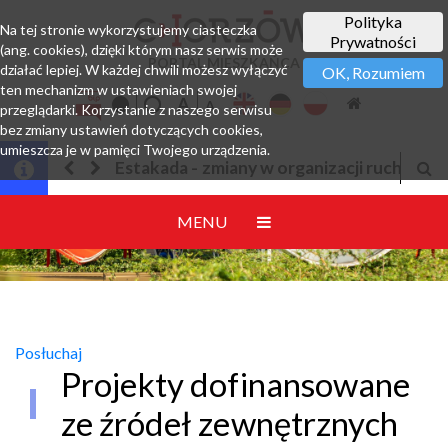
Polityka
Na tej stronie wykorzystujemy ciasteczka
Prywatności
(ang. cookies), dzięki którym nasz serwis może
PORTAL MIESZKAŃCA
działać lepiej. W każdej chwili możesz wyłączyć
OK, Rozumiem
ten mechanizm w ustawieniach swojej
przeglądarki. Korzystanie z naszego serwisu
bez zmiany ustawień dotyczących cookies,
umieszcza je w pamięci Twojego urządzenia.
 w organizacji ruchu
Jesteśmy w EZD
MENU
Posłuchaj
Projekty dofinansowane
ze źródeł zewnętrznych