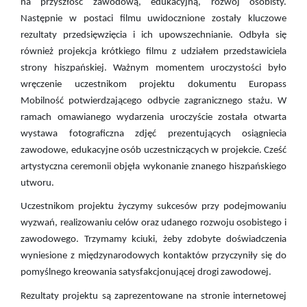
na przyszłość zawodową, edukacyjną, rozwój osobisty.
Następnie w postaci filmu uwidocznione zostały kluczowe
rezultaty przedsięwzięcia i ich upowszechnianie. Odbyła się
również projekcja krótkiego filmu z udziałem przedstawiciela
strony hiszpańskiej. Ważnym momentem uroczystości było
wręczenie uczestnikom projektu dokumentu Europass
Mobilność potwierdzającego odbycie zagranicznego stażu. W
ramach omawianego wydarzenia uroczyście została otwarta
wystawa fotograficzna zdjęć prezentujących osiągniecia
zawodowe, edukacyjne osób uczestniczących w projekcie. Cześć
artystyczna ceremonii objęła wykonanie znanego hiszpańskiego
utworu.
Uczestnikom projektu życzymy sukcesów przy podejmowaniu
wyzwań, realizowaniu celów oraz udanego rozwoju osobistego i
zawodowego. Trzymamy kciuki, żeby zdobyte doświadczenia
wyniesione z międzynarodowych kontaktów przyczyniły się do
pomyślnego kreowania satysfakcjonującej drogi zawodowej.
Rezultaty projektu są zaprezentowane na stronie internetowej