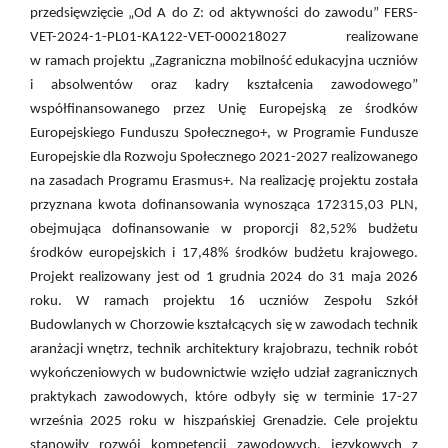
przedsięwzięcie „Od A do Z: od aktywności do zawodu” FERS-
VET-2024-1-PL01-KA122-VET-000218027
realizowane
w ramach projektu „Zagraniczna mobilność edukacyjna uczniów
i absolwentów oraz kadry kształcenia zawodowego”
współfinansowanego przez Unię Europejską ze środków
Europejskiego Funduszu Społecznego+, w Programie Fundusze
Europejskie dla Rozwoju Społecznego 2021-2027 realizowanego
na zasadach Programu Erasmus+.
Na realizację projektu została
przyznana kwota dofinansowania wynosząca 172315,03 PLN,
obejmująca dofinansowanie w proporcji 82,52% budżetu
środków europejskich i 17,48% środków budżetu krajowego.
Projekt realizowany jest od 1 grudnia 2024 do 31 maja 2026
roku. W ramach projektu 16 uczniów Zespołu Szkół
Budowlanych w Chorzowie kształcących się w zawodach technik
aranżacji wnętrz, technik architektury krajobrazu, technik robót
wykończeniowych w budownictwie wzięło udział zagranicznych
praktykach zawodowych, które odbyły się w terminie 17-27
września 2025 roku w hiszpańskiej Grenadzie. Cele projektu
stanowiły rozwój kompetencji zawodowych, językowych z