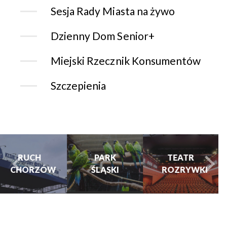
Sesja Rady Miasta na żywo
Dzienny Dom Senior+
Miejski Rzecznik Konsumentów
Szczepienia
CHORZOWSK
CENTRUM
PARK
TEATR
KULTURY
ŚLĄSKI
ROZRYWKI
turysta.Previous
t
I KINO
GRAJFKA