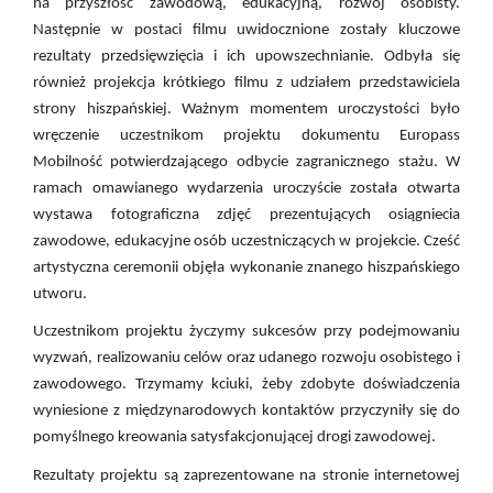
na przyszłość zawodową, edukacyjną, rozwój osobisty.
Następnie w postaci filmu uwidocznione zostały kluczowe
rezultaty przedsięwzięcia i ich upowszechnianie. Odbyła się
również projekcja krótkiego filmu z udziałem przedstawiciela
strony hiszpańskiej. Ważnym momentem uroczystości było
wręczenie uczestnikom projektu dokumentu Europass
Mobilność potwierdzającego odbycie zagranicznego stażu. W
ramach omawianego wydarzenia uroczyście została otwarta
wystawa fotograficzna zdjęć prezentujących osiągniecia
zawodowe, edukacyjne osób uczestniczących w projekcie. Cześć
artystyczna ceremonii objęła wykonanie znanego hiszpańskiego
utworu.
Uczestnikom projektu życzymy sukcesów przy podejmowaniu
wyzwań, realizowaniu celów oraz udanego rozwoju osobistego i
zawodowego. Trzymamy kciuki, żeby zdobyte doświadczenia
wyniesione z międzynarodowych kontaktów przyczyniły się do
pomyślnego kreowania satysfakcjonującej drogi zawodowej.
Rezultaty projektu są zaprezentowane na stronie internetowej