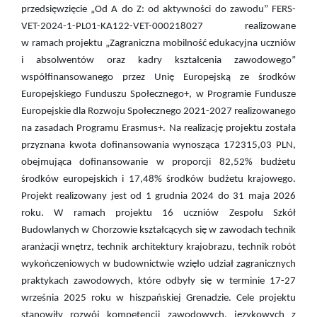
przedsięwzięcie „Od A do Z: od aktywności do zawodu” FERS-
VET-2024-1-PL01-KA122-VET-000218027
realizowane
w ramach projektu „Zagraniczna mobilność edukacyjna uczniów
i absolwentów oraz kadry kształcenia zawodowego”
współfinansowanego przez Unię Europejską ze środków
Europejskiego Funduszu Społecznego+, w Programie Fundusze
Europejskie dla Rozwoju Społecznego 2021-2027 realizowanego
na zasadach Programu Erasmus+.
Na realizację projektu została
przyznana kwota dofinansowania wynosząca 172315,03 PLN,
obejmująca dofinansowanie w proporcji 82,52% budżetu
środków europejskich i 17,48% środków budżetu krajowego.
Projekt realizowany jest od 1 grudnia 2024 do 31 maja 2026
roku. W ramach projektu 16 uczniów Zespołu Szkół
Budowlanych w Chorzowie kształcących się w zawodach technik
aranżacji wnętrz, technik architektury krajobrazu, technik robót
wykończeniowych w budownictwie wzięło udział zagranicznych
praktykach zawodowych, które odbyły się w terminie 17-27
września 2025 roku w hiszpańskiej Grenadzie. Cele projektu
stanowiły rozwój kompetencji zawodowych, językowych z