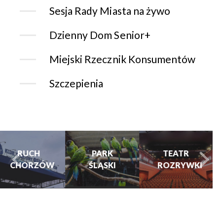
Sesja Rady Miasta na żywo
Dzienny Dom Senior+
Miejski Rzecznik Konsumentów
Szczepienia
CHORZOWSK
CENTRUM
PARK
TEATR
KULTURY
ŚLĄSKI
ROZRYWKI
turysta.Previous
t
I KINO
GRAJFKA