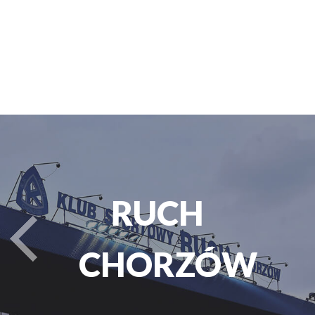
PARK
turysta.Previous
ŚLĄSKI