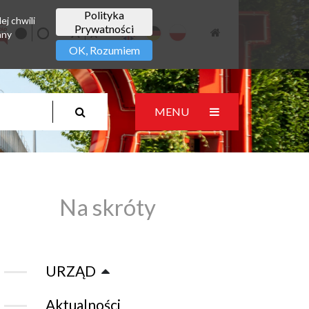
Polityka
ej chwili
Prywatności
any
OK, Rozumiem
MENU
Na skróty
URZĄD
Aktualności