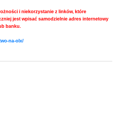
żności i niekorzystanie z linków, które
niej jest wpisać samodzielnie adres internetowy
ub banku.
two-na-olx/