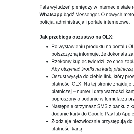
Fala wyłudzeń pieniędzy w Internecie stale 
Whatsapp
bądź Messenger. O nowych metoda
policja, administracja i portale internetowe.
Jak przebiega oszustwo na OLX:
Po wystawieniu produktu na portalu O
polszczyzną informuje, że dokonała za
Rzekomy kupiec twierdzi, że chce zapł
Aby
otrzymać środki na kartę płatniczą
Oszust wysyła do ciebie link, który pro
płatności OLX. Na tej stronie znajduje
płatniczej – numer i datę ważności ka
poproszony o podanie w formularzu prz
Następnie otrzymasz SMS z banku z ko
dodanie karty do Google Pay lub Apple
Złodzieje niezwłocznie przystępują do
płatności kartą.