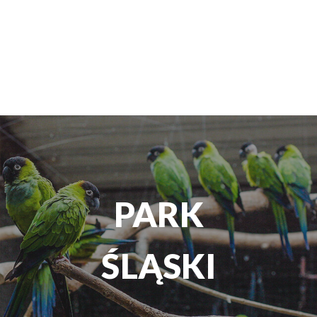
TEATR
ROZRYWKI