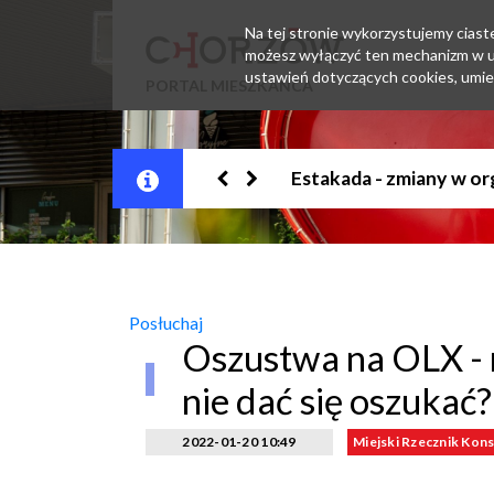
Na tej stronie wykorzystujemy ciastec
możesz wyłączyć ten mechanizm w us
ustawień dotyczących cookies, umie
PORTAL MIESZKAŃCA
Jesteśmy w EZD
Posłuchaj
Oszustwa na OLX - 
nie dać się oszukać?
2022-01-20 10:49
Miejski Rzecznik Ko