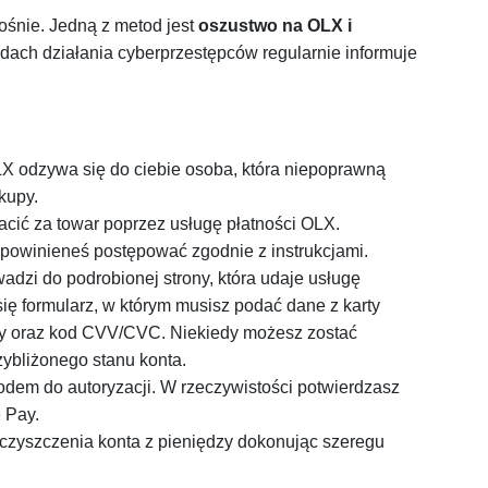
rośnie. Jedną z metod jest
oszustwo na OLX i
ch działania cyberprzestępców regularnie informuje
LX odzywa się do ciebie osoba, która niepoprawną
kupy.
acić za towar poprzez usługę płatności OLX.
powinieneś postępować zgodnie z instrukcjami.
wadzi do podrobionej strony, która udaje usługę
 się formularz, w którym musisz podać dane z karty
rty oraz kod CVV/CVC. Niekiedy możesz zostać
ybliżonego stanu konta.
dem do autoryzacji. W rzeczywistości potwierdzasz
 Pay.
 czyszczenia konta z pieniędzy dokonując szeregu