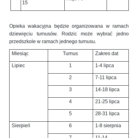
15
Opieka wakacyjna będzie organizowana w ramach
dziewięciu turnusów. Rodzic może wybrać jedno
przedszkole w ramach jednego turnusu.
Miesiąc
Turnus
Zakres dat
Lipiec
1
1-4 lipca
2
7-11 lipca
3
14-18 lipca
4
21-25 lipca
5
28-31 lipca
Sierpień
6
1-8 sierpnia
7
11-14