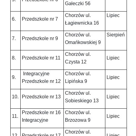
Gałeczki 56
Chorzów ul.
Lipiec
6.
Przedszkole nr 7
Łagiewnicka 16
Chorzów ul.
Sierpień
7.
Przedszkole nr 9
Omańkowskiej 9
Chorzów ul.
8.
Przedszkole nr 11
Lipiec
Czysta 12
Integracyjne
Chorzów ul.
9.
Lipiec
Przedszkole nr 12
Lipińska 9
Chorzów ul.
10.
Przedszkole nr 13
Lipiec
Sobieskiego 13
Przedszkole nr 16
Chorzów ul.
11.
Lipiec
Integracyjne
Brzozowa 9
Chorzów ul.
12.
Przedszkole nr 17
Lipiec