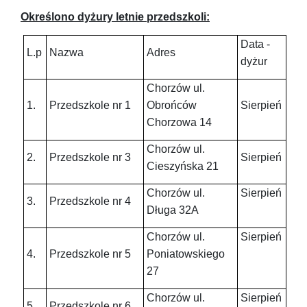
Określono dyżury letnie przedszkoli:
Data -
L.p
Nazwa
Adres
dyżur
Chorzów ul.
1.
Przedszkole nr 1
Obrońców
Sierpień
Chorzowa 14
Chorzów ul.
2.
Przedszkole nr 3
Sierpień
Cieszyńska 21
Chorzów ul.
Sierpień
3.
Przedszkole nr 4
Długa 32A
Chorzów ul.
Sierpień
4.
Przedszkole nr 5
Poniatowskiego
27
Chorzów ul.
Sierpień
5.
Przedszkole nr 6