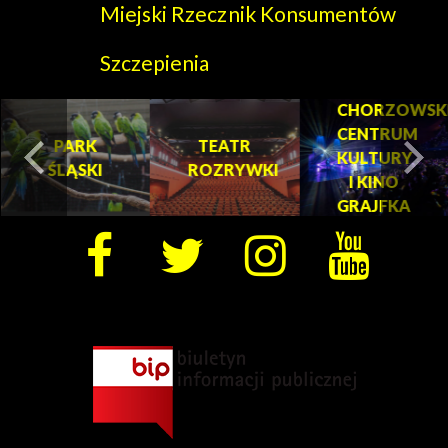
Miejski Rzecznik Konsumentów
Szczepienia
CHORZOWSK
CENTRUM
PARK
TEATR
KULTURY
ŚLĄSKI
ROZRYWKI
turysta.Previous
t
I KINO
GRAJFKA