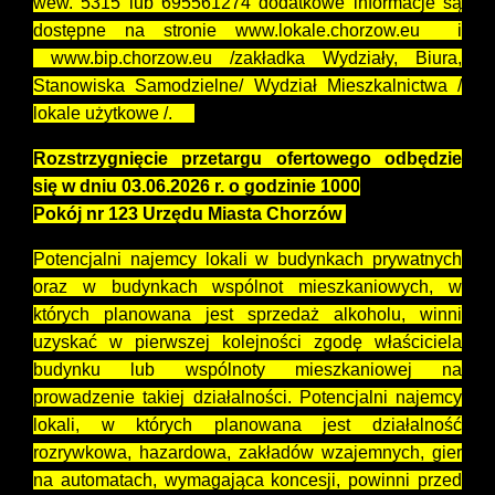
wew. 5315 lub 695561274 dodatkowe informacje są
dostępne na stronie www.lokale.chorzow.eu i
www.bip.chorzow.eu /zakładka Wydziały, Biura,
Stanowiska Samodzielne/ Wydział Mieszkalnictwa /
lokale użytkowe /.
Rozstrzygnięcie przetargu ofertowego odbędzie
się w dniu 03.06.2026 r. o godzinie 1000
Pokój nr 123 Urzędu Miasta Chorzów
Potencjalni najemcy lokali w budynkach prywatnych
oraz w budynkach wspólnot mieszkaniowych, w
których planowana jest sprzedaż alkoholu, winni
uzyskać w pierwszej kolejności zgodę właściciela
budynku lub wspólnoty mieszkaniowej na
prowadzenie takiej działalności. Potencjalni najemcy
lokali, w których planowana jest działalność
rozrywkowa, hazardowa, zakładów wzajemnych, gier
na automatach, wymagająca koncesji, powinni przed