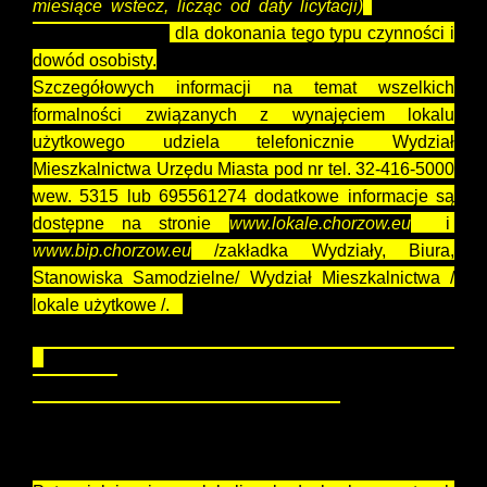
miesiące wstecz, licząc od daty licytacji)
notarialne
pełnomocnictwo
dla dokonania tego typu czynności i
dowód osobisty.
Szczegółowych informacji na temat wszelkich
formalności związanych z wynajęciem lokalu
użytkowego udziela telefonicznie Wydział
Mieszkalnictwa Urzędu Miasta pod nr tel. 32-416-5000
wew. 5315 lub 695561274 dodatkowe informacje są
dostępne na stronie
www.lokale.chorzow.eu
i
www.bip.chorzow.eu
/zakładka Wydziały, Biura,
Stanowiska Samodzielne/ Wydział Mieszkalnictwa /
lokale użytkowe /.
Licytacja odbędzie się w dniu
03.06.2026 r. o
00
godzinie 9
Pokój nr 123 Urzędu Miasta Chorzów