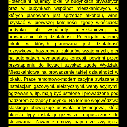
Potencjalni najemcy lokali w budynkach prywatnych
oraz w budynkach wspólnot mieszkaniowych, w
których planowana jest sprzedaż alkoholu, winni
uzyskać w pierwszej kolejności zgodę właściciela
budynku lub wspólnoty mieszkaniowej na
prowadzenie takiej działalności. Potencjalni najemcy
lokali, w których planowana jest działalność
rozrywkowa, hazardowa, zakładów wzajemnych, gier
na automatach, wymagająca koncesji, powinni przed
przystąpieniu do licytacji uzyskać zgodę Wydziału
Mieszkalnictwa na prowadzenie takiej działalności w
lokalu. Prace remontowo-modernizacyjne związane z
instalacjami gazowymi, elektrycznymi, wentylacyjnymi,
ogrzewania, itp. mają być ustalone i prowadzone pod
nadzorem zarządcy budynku. Na terenie województwa
śląskiego obowiązuje uchwała antysmogowa, która
określa typy instalacji grzewczej dopuszczone do
stosowania. Zawarcie umowy najmu ze zwycięzcą