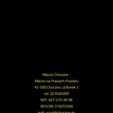
Miasto Chorzów -
Miasto na Prawach Powiatu
41-500 Chorzów, ul.Rynek 1
tel. 32 4165000
NIP: 627-273-38-08
REGON: 276255306
mail: urzad@chorzow.eu