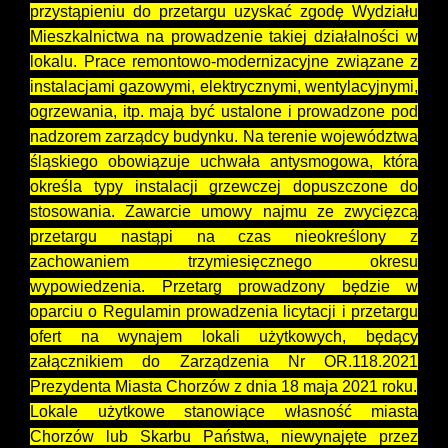
przystąpieniu do przetargu uzyskać zgodę Wydziału
Mieszkalnictwa na prowadzenie takiej działalności w
lokalu. Prace remontowo-modernizacyjne związane z
instalacjami gazowymi, elektrycznymi, wentylacyjnymi,
ogrzewania, itp. mają być ustalone i prowadzone pod
nadzorem zarządcy budynku. Na terenie województwa
śląskiego obowiązuje uchwała antysmogowa, która
określa typy instalacji grzewczej dopuszczone do
stosowania. Zawarcie umowy najmu ze zwycięzcą
przetargu nastąpi na czas nieokreślony z
zachowaniem trzymiesięcznego okresu
wypowiedzenia. Przetarg prowadzony będzie w
oparciu o Regulamin prowadzenia licytacji i przetargu
ofert na wynajem lokali użytkowych, będący
załącznikiem do Zarządzenia Nr OR.118.2021
Prezydenta Miasta Chorzów z dnia 18 maja 2021 roku.
Lokale użytkowe stanowiące własność miasta
Chorzów lub Skarbu Państwa, niewynajęte przez