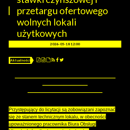
przetargu ofertowego
wolnych lokali
użytkowych
2026-05-18 12:00
Aktualności
Lokale użytkowe.
Licytacja stawki czynszowej
ogłoszenie nr 5/2026
Wydział Mieszkalnictwa informuje:
Przystępujący do licytacji są zobowiązani zapoznać
się ze stanem technicznym lokalu, w obecności
upoważnionego pracownika Biura Obsługi