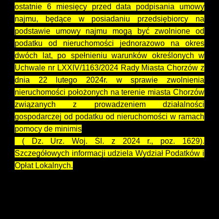
ostatnie 6 miesięcy przed data podpisania umowy
najmu, będące w posiadaniu przedsiębiorcy na
podstawie umowy najmu mogą być zwolnione od
podatku od nieruchomości jednorazowo na okres
dwóch lat, po spełnieniu warunków określonych w
Uchwale nr LXXIV/1163/2024 Rady Miasta Chorzów z
dnia 22 lutego 2024r. w sprawie zwolnienia
nieruchomości położonych na terenie miasta Chorzów
związanych z prowadzeniem działalności
gospodarczej od podatku od nieruchomości w ramach
pomocy de minimis
( Dz. Urz. Woj. Śl. z 2024 r., poz. 1629).
Szczegółowych informacji udziela Wydział Podatków i
Opłat Lokalnych.
Prezydent Miasta Chorzów zastrzega sobie prawo
odstąpienia od przetargu bez podania przyczyny.