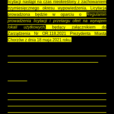
licytacji nastąpi na czas nieokreślony z zachowaniem
trzymiesięcznego okresu wypowiedzenia. Licytacja
prowadzona będzie w oparciu o
Regulamin
prowadzenia licytacji i przetargu ofert na wynajem
lokali użytkowych,
będący załącznikiem do
Zarządzenia Nr OR.118.2021 Prezydenta Miasta
Chorzów z dnia 18 maja 2021 roku.
Prezydent Miasta Chorzów zastrzega sobie prawo
odstąpienia od licytacji bez podania przyczyny.
UWAGA!!!
Zawarcie umowy najmu lokalu użytkowego
znajdującego się w strefie centrum ( tj. ul. Wolności
do skrzyżowania z ul. Sobieskiego, ul. Rynek, ul.