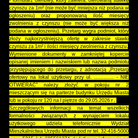
- formularz ofertowy, który zawiera: oferowaną stawkę
czynszu za 1m² (nie może być mniejsza niż podana w
ogłoszeniu) oraz proponowaną ilość miesięcy
zwolnienia z czynszu (nie może być większa niż
podana w ogłoszeniu). Przetarg wygra podmiot, który
złoży najkorzystniejszą ofertę w zakresie stawki
czynszu za 1m² i ilości miesięcy zwolnienia z czynszu.
Wymienione dokumenty w zamkniętej kopercie
opisanej imieniem i nazwiskiem lub nazwa podmiotu
przystępującego do przetargu, z adnotacją „Przetarg
ofertowy na lokal użytkowy przy ul. ………… - NIE
OTWIERAĆ” należy złożyć w pokoju nr 2
mieszczącym się na parterze budynku Urzędu Miasta
lub w pokoju nr 120 na I piętrze do 29.05.2026 r .
Szczegółowych informacji na temat wszelkich
formalności związanych z wynajęciem lokalu
użytkowego udziela telefonicznie Wydział
Mieszkalnictwa Urzędu Miasta pod nr tel. 32-416-5000