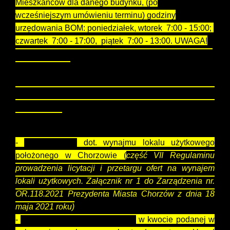
Mieszkańców dla danego budynku, (po
wcześniejszym umówieniu terminu) godziny
urzędowania BOM: poniedziałek, wtorek 7:00 - 15:00;
czwartek 7:00 - 17:00, piątek 7:00 - 13:00. UWAGA!
W środy Biura Obsługi Mieszkańców są zamknięte dla
obsługi klienta!
Aby przystąpić do licytacji na lokal użytkowy
ogłoszony na liście należy złożyć następujące
dokumenty:
-
oświadczenie
dot. wynajmu lokalu użytkowego
położonego w Chorzowie (
część VII Regulaminu
prowadzenia licytacji i przetargu ofert na wynajem
lokali użytkowych. Załącznik nr 1 do Zarządzenia nr.
OR.
118.2021
Prezydenta Miasta Chorzów z dnia 18
maja 2021 roku)
-
potwierdzenie wpłaty wadium
w kwocie podanej w