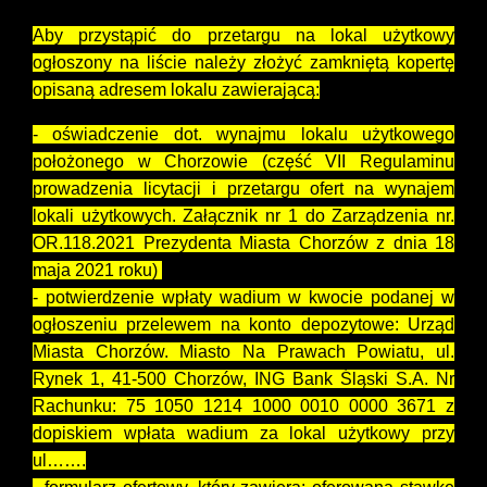
Aby przystąpić do przetargu na lokal użytkowy
ogłoszony na liście należy złożyć zamkniętą kopertę
opisaną adresem lokalu zawierającą:
- oświadczenie dot. wynajmu lokalu użytkowego
położonego w Chorzowie (część VII Regulaminu
prowadzenia licytacji i przetargu ofert na wynajem
lokali użytkowych. Załącznik nr 1 do Zarządzenia nr.
OR.118.2021 Prezydenta Miasta Chorzów z dnia 18
maja 2021 roku)
- potwierdzenie wpłaty wadium w kwocie podanej w
ogłoszeniu przelewem na konto depozytowe: Urząd
Miasta Chorzów. Miasto Na Prawach Powiatu, ul.
Rynek 1, 41-500 Chorzów, ING Bank Śląski S.A. Nr
Rachunku: 75 1050 1214 1000 0010 0000 3671 z
dopiskiem wpłata wadium za lokal użytkowy przy
ul…….