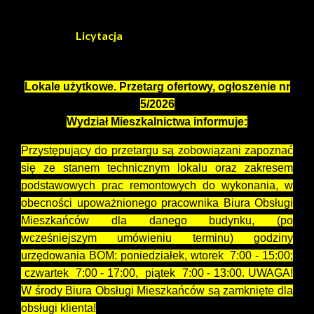
Zabytków
Załącznik:
Licytacja
--------------------------------------
Lokale użytkowe. Przetarg ofertowy, ogłoszenie nr
5/2026
Wydział Mieszkalnictwa informuje:
Przystępujący do przetargu są zobowiązani zapoznać
się ze stanem technicznym lokalu oraz zakresem
podstawowych prac remontowych do wykonania, w
obecności upoważnionego pracownika Biura Obsługi
Mieszkańców dla danego budynku, (po
wcześniejszym umówieniu terminu) godziny
urzędowania BOM: poniedziałek, wtorek 7:00 - 15:00;
czwartek 7:00 - 17:00, piątek 7:00 - 13:00. UWAGA!
W środy Biura Obsługi Mieszkańców są zamknięte dla
obsługi klienta!