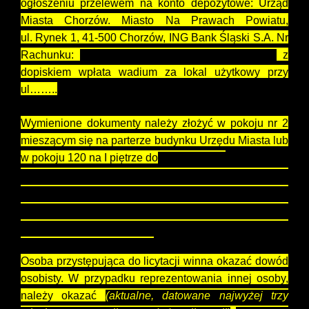
ogłoszeniu przelewem na konto depozytowe: Urząd
Miasta Chorzów. Miasto Na Prawach Powiatu,
ul. Rynek 1, 41-500 Chorzów, ING Bank Śląski S.A. Nr
Rachunku:
75 1050 1214 1000 0010 0000 3671
z
dopiskiem wpłata wadium za lokal użytkowy przy
ul……..
Wymienione dokumenty należy złożyć w pokoju nr 2
mieszącym się na parterze budynku Urzędu Miasta lub
w pokoju 120 na I piętrze do
29.05.2026 r
.
W przypadku składania ww. dokumentów w kopercie
prosimy o umieszczenie adnotacji „Licytacja stawki
czynszowej na lokal użytkowy przy ul. ……..” imię i
nazwisko lub nazwa podmiotu przystępującego do
licytacji stawki czynszowej.
Osoba przystępująca do licytacji winna okazać dowód
osobisty. W przypadku reprezentowania innej osoby,
należy okazać
(aktualne, datowane najwyżej trzy