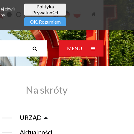
Polityka
ej chwili
Prywatności
any
OK, Rozumiem
MENU
Na skróty
URZĄD
Aktualności