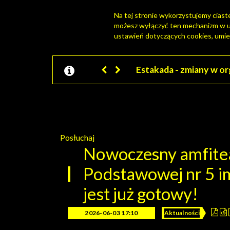
Na tej stronie wykorzystujemy ciastec
możesz wyłączyć ten mechanizm w us
PORTAL MIESZKAŃCA
ustawień dotyczących cookies, umie
Jesteśmy w EZD
Posłuchaj
Nowoczesny amfitea
Podstawowej nr 5 i
jest już gotowy!
2026-06-03 17:10
Aktualności