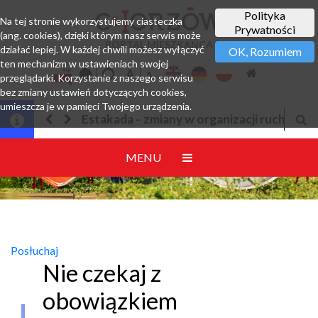
Polityka
Na tej stronie wykorzystujemy ciasteczka
Prywatności
(ang. cookies), dzięki którym nasz serwis może
PORTAL MIESZKAŃCA
działać lepiej. W każdej chwili możesz wyłączyć
OK, Rozumiem
ten mechanizm w ustawieniach swojej
przeglądarki. Korzystanie z naszego serwisu
bez zmiany ustawień dotyczących cookies,
umieszcza je w pamięci Twojego urządzenia.
 w organizacji ruchu
Jesteśmy w EZD
MENU
Posłuchaj
Nie czekaj z
obowiązkiem