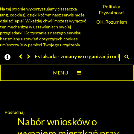
Polityka
Na tej stronie wykorzystujemy ciasteczka
Prywatności
(ang. cookies), dzięki którym nasz serwis może
PORTAL MIESZKAŃCA
działać lepiej. W każdej chwili możesz wyłączyć
OK, Rozumiem
ten mechanizm w ustawieniach swojej
przeglądarki. Korzystanie z naszego serwisu
bez zmiany ustawień dotyczących cookies,
umieszcza je w pamięci Twojego urządzenia.
takada - zmiany w organizacji ruchu
Jesteśmy w EZD
MENU
Posłuchaj
Nabór wniosków o
wynajem mieszkań przy