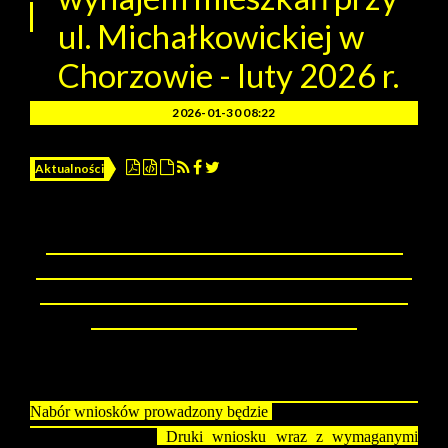
ul. Michałkowickiej w
Chorzowie - luty 2026 r.
2026-01-30 08:22
Aktualności
Miasto Chorzów oraz inwestor Społeczna Inicjatywa
Mieszkaniowa Śląsk Sp. z o.o. ogłasza nabór wniosków
o wynajem mieszkań w ramach inwestycji budowlanej
przy ul. Michałkowickiej w Chorzowie.
Nabór wniosków prowadzony będzie
od 3 lutego 2026 r. do
17 lutego 2026 r.
Druki wniosku wraz z wymaganymi