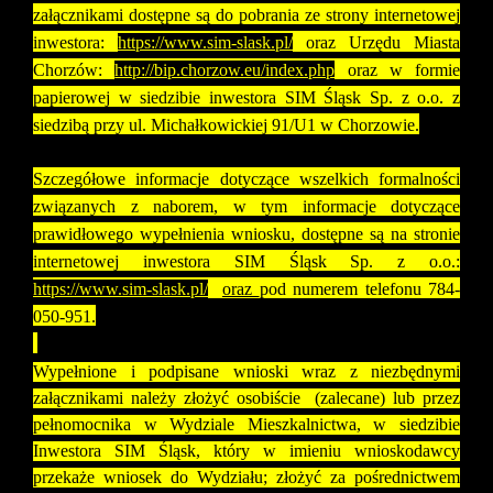
załącznikami dostępne są do pobrania ze strony internetowej
inwestora:
https://www.sim-slask.pl/
oraz Urzędu Miasta
Chorzów:
http://bip.chorzow.eu/index.php
oraz w formie
papierowej w siedzibie inwestora SIM Śląsk Sp. z o.o. z
siedzibą przy ul. Michałkowickiej 91/U1 w Chorzowie.
Szczegółowe informacje dotyczące wszelkich formalności
związanych z naborem, w tym informacje dotyczące
prawidłowego wypełnienia wniosku, dostępne są na stronie
internetowej inwestora SIM Śląsk Sp. z o.o.:
https://www.sim-slask.pl/
oraz
pod numerem telefonu 784-
050-951.
Wypełnione i podpisane wnioski wraz z niezbędnymi
załącznikami należy złożyć osobiście (zalecane) lub przez
pełnomocnika w Wydziale Mieszkalnictwa, w siedzibie
Inwestora SIM Śląsk, który w imieniu wnioskodawcy
przekaże wniosek do Wydziału; złożyć za pośrednictwem