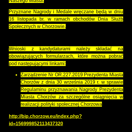
Naszego Miasta.
Przyznane Nagrody i Medale wręczane będą w dniu
16 listopada br. w ramach obchodów Dnia Służb
Społecznych w Chorzowie.
Wnioski z kandydaturami należy składać na
obowiązujących formularzach, które można pobrać
pod następującymi linkami:
Zarządzenie Nr OR.227.2019 Prezydenta Miasta
Chorzów z dnia 30 września 2019 r. w sprawie
Regulaminu przyznawania Nagrody Prezydenta
Miasta Chorzów za szczególne osiągnięcia w
realizacji polityki społecznej Chorzowa
http://bip.chorzow.eu/index.php?
id=156999852113437320