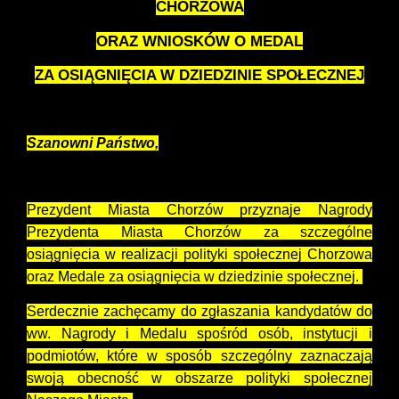
CHORZOWA
ORAZ WNIOSKÓW O MEDAL
ZA OSIĄGNIĘCIA W DZIEDZINIE SPOŁECZNEJ
Szanowni Państwo,
Prezydent Miasta Chorzów przyznaje Nagrody
Prezydenta Miasta Chorzów za szczególne
osiągnięcia w realizacji polityki społecznej Chorzowa
oraz Medale za osiągnięcia w dziedzinie społecznej.
Serdecznie zachęcamy do zgłaszania kandydatów do
ww. Nagrody i Medalu spośród osób, instytucji i
podmiotów, które w sposób szczególny zaznaczają
swoją obecność w obszarze polityki społecznej