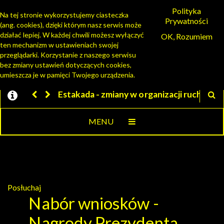
Polityka
Na tej stronie wykorzystujemy ciasteczka
Prywatności
(ang. cookies), dzięki którym nasz serwis może
PORTAL MIESZKAŃCA
działać lepiej. W każdej chwili możesz wyłączyć
OK, Rozumiem
ten mechanizm w ustawieniach swojej
przeglądarki. Korzystanie z naszego serwisu
bez zmiany ustawień dotyczących cookies,
umieszcza je w pamięci Twojego urządzenia.
 w organizacji ruchu
Jesteśmy w EZD
MENU
Posłuchaj
Nabór wniosków -
Nagrody Prezydenta