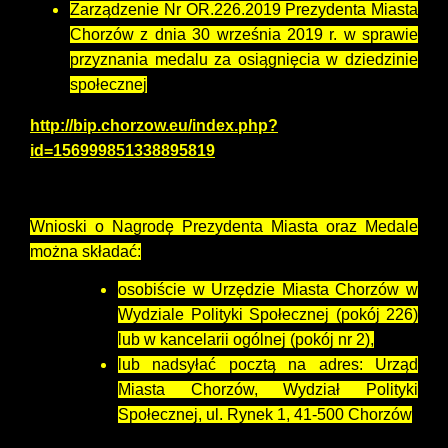
Zarządzenie Nr OR.226.2019 Prezydenta Miasta
Chorzów z dnia 30 września 2019 r. w sprawie
przyznania medalu za osiągnięcia w dziedzinie
społecznej
http://bip.chorzow.eu/index.php?
id=156999851338895819
Wnioski o Nagrodę Prezydenta Miasta oraz Medale
można składać:
osobiście w Urzędzie Miasta Chorzów w
Wydziale Polityki Społecznej (pokój 226)
lub w kancelarii ogólnej (pokój nr 2),
lub nadsyłać pocztą na adres: Urząd
Miasta Chorzów, Wydział Polityki
Społecznej, ul. Rynek 1, 41-500 Chorzów