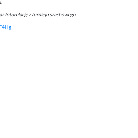
.
z fotorelację z turnieju szachowego.
JF4Hg