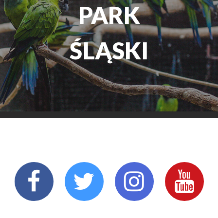
TEATR
ROZRYWKI