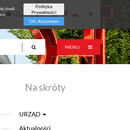
Polityka
ej chwili
Prywatności
any
OK, Rozumiem
MENU
Na skróty
URZĄD
Aktualności