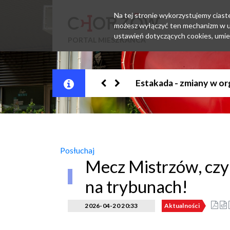
Na tej stronie wykorzystujemy ciastec
możesz wyłączyć ten mechanizm w us
ustawień dotyczących cookies, umie
PORTAL MIESZKAŃCA
Jesteśmy w EZD
Posłuchaj
Mecz Mistrzów, czyli
na trybunach!
2026-04-20 20:33
Aktualności