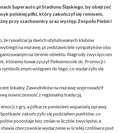
unach Superauto.pl Stadionu Śląskiego, by obejrzeć
yk polskiej piłki, który zakończył się remisem,
zny przy szachownicy oraz występ Zespołu Pieśni i
, że rywalizacja dwóch utytułowanych klubów
 wybiegli na murawę, przedstawiciele sympatyków obu
organizowanym na terenie obiektu. Nagrody zwycięzcom
, któremu towarzyszył Pełnomocnik ds. Promocji i
yła symbolicznym wstępem do tego, co wydarzyło się
cent lokalny. Zawodników na murawę wyprowadził
tową nowoczesność z regionalną tradycją.
ocji z gry, a piłkarze poniesieni wspaniałą oprawą
. Spotkanie zakończyło się podziałem punktów, co
espołów pozostaje bez zmian w liczbie zwycięstw, a
 stawia chorzowskie wydarzenie w ścisłej czołówce pod