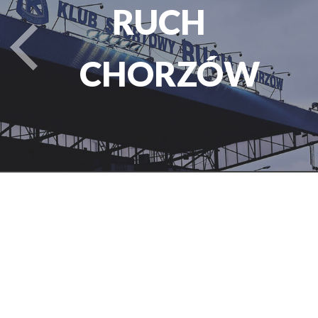
PARK
turysta.Previous
ŚLĄSKI