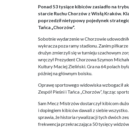
Ponad 53 tysiące kibiców zasiadło na tryb
starcie Ruchu Chorzów z Wisłą Kraków. Klas
poprzedził nietypowy pojedynek strategic
Tańca „Chorzów”.
Sobotnie wydarzenie w Chorzowie udowodniło
wykracza poza ramy stadionu. Zanim piłkarze
drużyn zmierzyli się w turnieju szachowym z
wręczył Prezydent Chorzowa Szymon Michałek
Kultury Maciej Zieliński. Gra na 64 polach b
później na głównym boisku.
Oprawę sportowego widowiska wzbogacił ak
Zespół Pieśni i Tańca „Chorzów”, łącząc spor
Sam Mecz Mistrzów dostarczył kibicom dużo em
i dopingiem kibiców dawali z siebie wszystko
sprawia, że historia rywalizacji tych dwóch z
frekwencja przekraczająca 50 tysięcy widzów