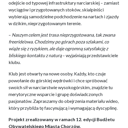
odejście od typowej infrastruktury narciarskiej – zamiast
wyciągów i przygotowanych stoków, skialpiniści
wybierają samodzielne podchodzenie na nartach i zjazdy
w dzikim, nieprzygotowanym terenie.
–
Naszym celem jest trasa nieprzygotowana, tak zwana
freeride’owa. Chodzimy po górach poza szlakami, co
wiąże się z ryzykiem, ale daje ogromną satysfakcję z
bliskiego kontaktu z naturą
– wyjaśniają przedstawiciele
klubu.
Klub jest otwarty na nowe osoby. Każdy, kto czuje
powołanie do górskiej wędrówki i chce spróbować
swoich sił w narciarstwie wysokogórskim, znajdzie tu
merytoryczne wsparcie i grupę doświadczonych
pasjonatów. Zapraszamy do obejrzenia materiału wideo,
który przybliża tę fascynującą i wymagającą dyscyplinę.
Projekt zrealizowany w ramach 12. edycji Budżetu
Obywatelskiego Miasta Chorzów.