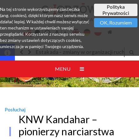
Polityka
Na tej stronie wykorzystujemy ciasteczka
Prywatności
(ang. cookies), dzięki którym nasz serwis może
PORTAL MIESZKAŃCA
działać lepiej. W każdej chwili możesz wyłączyć
OK, Rozumiem
ten mechanizm w ustawieniach swojej
przeglądarki. Korzystanie z naszego serwisu
bez zmiany ustawień dotyczących cookies,
umieszcza je w pamięci Twojego urządzenia.
ny w organizacji ruchu
Jesteśmy w EZD
MENU
Posłuchaj
KNW Kandahar –
pionierzy narciarstwa