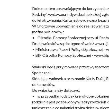
Dokumentem uprawniającym do korzystania z u
Rodziny”, wydawana indywidualnie każdej zgło
do jej otrzymania. Karta jest wydawana bezp
W Chorzowie upoważnienie do realizowania z
można pobierać w :
• Ośrodku Pomocy Społecznej przy ul. Racławi
Druki wniosków są dostępne również w wersji 
• Ministerstwa Pracy i Polityki Społecznej – 
• BIP Ośrodka Pomocy Społecznej – www.bip
Wnioski będą przyjmowane przez wyznaczony
Społecznej.
Składając wniosek o przyznanie Karty Dużej Ro
dokumentów.
Do wniosku należy dołączyć:
• w przypadku rodzica- kserokopie dokument
rodzic nie jest pozbawiony władzy rodzicielsk
umieszczenie co najmniej trojga dzieci w piecz