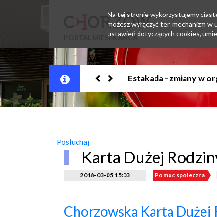
Na tej stronie wykorzystujemy ciastec
możesz wyłączyć ten mechanizm w us
ustawień dotyczących cookies, umie
PORTAL MIESZKAŃCA
Jesteśmy w EZD
Posłuchaj
Karta Dużej Rodzin
2018-03-05 15:03
Pomoc społeczna
Chorzowska Karta Dużej 