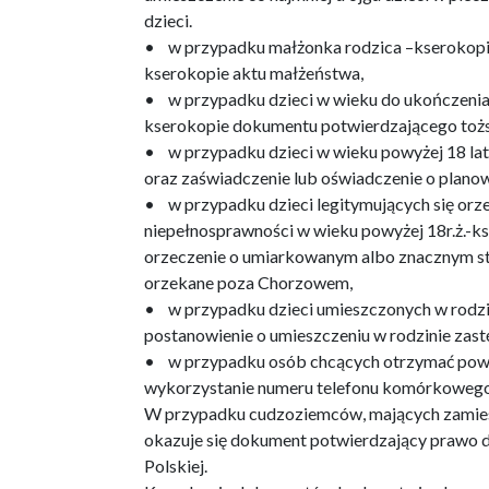
dzieci.
• w przypadku małżonka rodzica –kserokopi
kserokopie aktu małżeństwa,
• w przypadku dzieci w wieku do ukończenia 
kserokopie dokumentu potwierdzającego toż
• w przypadku dzieci w wieku powyżej 18 la
oraz zaświadczenie lub oświadczenie o plano
• w przypadku dzieci legitymujących się or
niepełnosprawności w wieku powyżej 18r.ż.-
orzeczenie o umiarkowanym albo znacznym s
orzekane poza Chorzowem,
• w przypadku dzieci umieszczonych w rodzi
postanowienie o umieszczeniu w rodzinie zas
• w przypadku osób chcących otrzymać powi
wykorzystanie numeru telefonu komórkowego 
W przypadku cudzoziemców, mających zamieszk
okazuje się dokument potwierdzający prawo d
Polskiej.