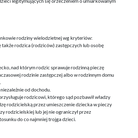
dzieci legitymujących się orzeczeniem o umiarkowanym
nkowie rodziny wielodzietnej wg kryteriów:
ię także rodzica (rodziców) zastępczych lub osobę
iecko, nad którym rodzic sprawuje rodzinną pieczę
hczasowej rodzinie zastępczej albo w rodzinnym domu
.
niezależnie od dochodu.
przysługuje rodzicowi, którego sąd pozbawił władzy
dzę rodzicielską przez umieszczenie dziecka w pieczy
y rodzicielskiej lub jej nie ograniczył przez
osunku do co najmniej trojga dzieci.