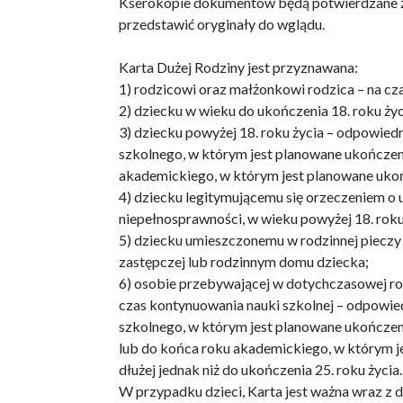
Kserokopie dokumentów będą potwierdzane za 
przedstawić oryginały do wglądu.
Karta Dużej Rodziny jest przyznawana:
1) rodzicowi oraz małżonkowi rodzica – na cza
2) dziecku w wieku do ukończenia 18. roku życ
3) dziecku powyżej 18. roku życia – odpowied
szkolnego, w którym jest planowane ukończeni
akademickiego, w którym jest planowane ukoń
4) dziecku legitymującemu się orzeczeniem 
niepełnosprawności, w wieku powyżej 18. roku
5) dziecku umieszczonemu w rodzinnej pieczy 
zastępczej lub rodzinnym domu dziecka;
6) osobie przebywającej w dotychczasowej ro
czas kontynuowania nauki szkolnej – odpowie
szkolnego, w którym jest planowane ukończen
lub do końca roku akademickiego, w którym je
dłużej jednak niż do ukończenia 25. roku życia.
W przypadku dzieci, Karta jest ważna wraz z