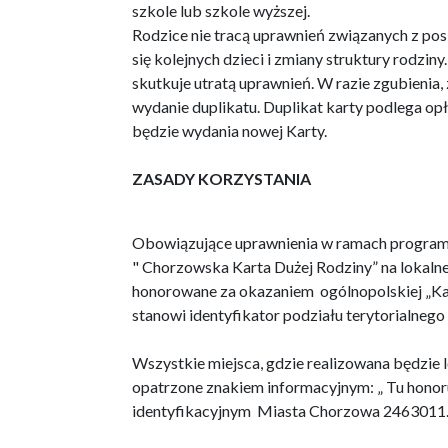
szkole lub szkole wyższej.
Rodzice nie tracą uprawnień związanych z po
się kolejnych dzieci i zmiany struktury rodzin
skutkuje utratą uprawnień. W razie zgubienia, 
wydanie duplikatu. Duplikat karty podlega o
będzie wydania nowej Karty.
ZASADY KORZYSTANIA
Obowiązujące uprawnienia w ramach programu
" Chorzowska Karta Dużej Rodziny” na lokalne z
honorowane za okazaniem ogólnopolskiej „Kar
stanowi identyfikator podziału terytorialneg
Wszystkie miejsca, gdzie realizowana będzie
opatrzone znakiem informacyjnym: „ Tu hono
identyfikacyjnym Miasta Chorzowa 2463011