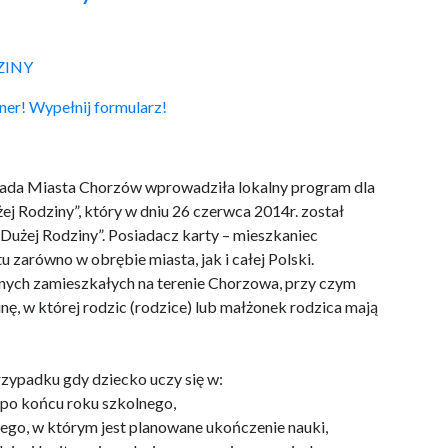
ZINY
tner! Wypełnij formularz!
Rada Miasta Chorzów wprowadziła lokalny program dla
j Rodziny”, który w dniu 26 czerwca 2014r. został
użej Rodziny”. Posiadacz karty – mieszkaniec
zarówno w obrębie miasta, jak i całej Polski.
tnych zamieszkałych na terenie Chorzowa, przy czym
inę, w której rodzic (rodzice) lub małżonek rodzica mają
rzypadku gdy dziecko uczy się w:
o po końcu roku szkolnego,
ego, w którym jest planowane ukończenie nauki,