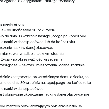
zgodność z oryginałami, dlatego też należy
s nieokreślony;
ia – do ukończenia 18. roku życia;
nio do dnia 30 września następującego po końcu roku
e nauki w danej placówce, lub do końca roku
czenie nauki w danej placówce;
o umiarkowanym albo znacznym stopniu
 życia – na okres ważności orzeczenia;
zastępczej – na czas umieszczenia w danej rodzinie
dzinie zastępczej albo w rodzinnym domu dziecka, na
dnio do dnia 30 września następującego po końcu roku
ie nauki w danej placówce,
st planowane ukończenie nauki w danej placówce, nie
 dokumentem potwierdzającym pobieranie nauki w