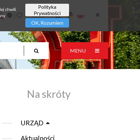
Polityka
ej chwili
Prywatności
any
OK, Rozumiem
MENU
Na skróty
URZĄD
Aktualności