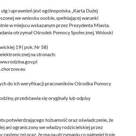
lg i uprawnień jest ogólnopolska „Karta Dużej
szonej we wniosku osobie, spełniającej warunki
łatnie w miejscu wskazanym przez Prezydenta Miasta.
adania otrzymał Ośrodek Pomocy Społecznej. Wnioski
ckiej 19 ( pok. Nr 58)
elektronicznej na stronach:
www.rodzina.gov.pl
.chorzow.eu
ch do ich weryfikacji pracowników Ośrodka Pomocy
dziny, przedstawia się oryginały lub odpisy
u potwierdzającego tożsamość oraz oświadczenie, że
iej ani ograniczony we władzy rodzicielskiej przez
y zastępczej oraz, że ma na utrzymaniu co najmniej troje