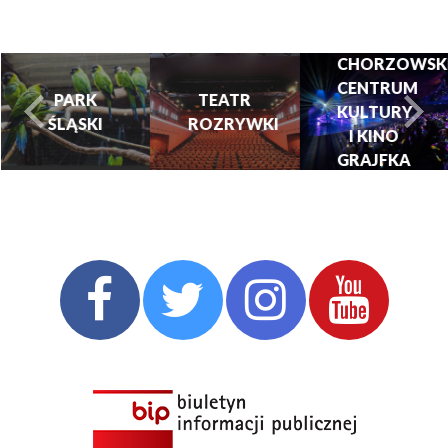
CHORZOWSK
CENTRUM
PARK
TEATR
KULTURY
ŚLĄSKI
ROZRYWKI
turysta.Previous
t
I KINO
GRAJFKA