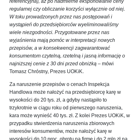
referencyjna), aż po nadmierne eksponowanie ceny
regularnej czy obliczanie korzyści wyłącznie od niej.
W toku prowadzonych przez nas postępowań i
wystąpień do przedsiębiorców wyeliminowaliśmy
wiele niezgodności. Przygotowane przez nas
wyjaśnienia mają pomóc w interpretacji nowych
przepisów, a w konsekwencji zagwarantować
konsumentom czytelną, rzetelną i jasną informację o
najniższej cenie z 30 dni przed obniżką
– mówi
Tomasz Chróstny, Prezes UOKiK.
Za naruszenie przepisów o cenach Inspekcja
Handlowa może nałożyć na przedsiębiorcę karę w
wysokości do 20 tys. zł, a gdyby nastąpiło to
trzykrotnie w ciągu roku od pierwszego naruszenia,
kara może wynieść 40 tys. zł. Z kolei Prezes UOKiK, w
przypadku stwierdzenia naruszenia zbiorowych
interesów konsumentów, może nałożyć karę w
wysokości do 10 proc. obrotu na firmę i do 2 mln zł na