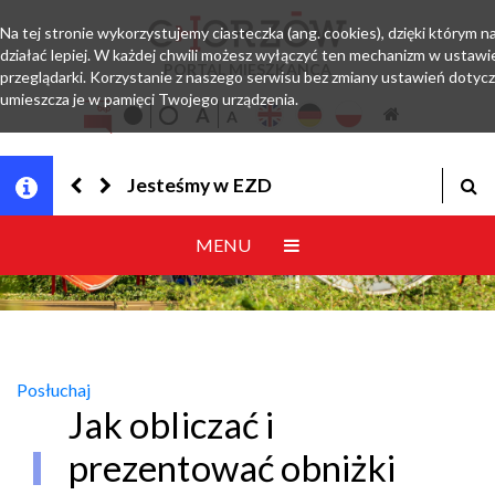
Na tej stronie wykorzystujemy ciasteczka (ang. cookies), dzięki którym 
działać lepiej. W każdej chwili możesz wyłączyć ten mechanizm w ustawi
PORTAL MIESZKAŃCA
przeglądarki. Korzystanie z naszego serwisu bez zmiany ustawień dotyc
umieszcza je w pamięci Twojego urządzenia.
Jesteśmy w EZD
MENU
Posłuchaj
Jak obliczać i
prezentować obniżki