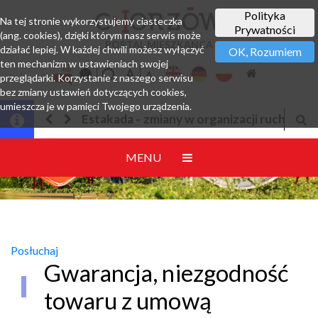
Polityka
Na tej stronie wykorzystujemy ciasteczka
Prywatności
(ang. cookies), dzięki którym nasz serwis może
PORTAL MIESZKAŃCA
działać lepiej. W każdej chwili możesz wyłączyć
OK, Rozumiem
ten mechanizm w ustawieniach swojej
przeglądarki. Korzystanie z naszego serwisu
bez zmiany ustawień dotyczących cookies,
umieszcza je w pamięci Twojego urządzenia.
da - zmiany w organizacji ruchu
Jesteśmy w EZD
MENU
Posłuchaj
Gwarancja, niezgodność
towaru z umową