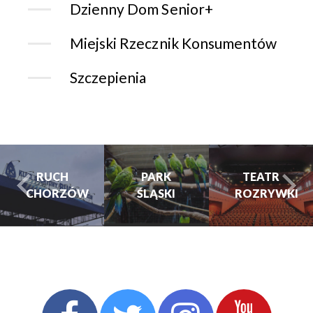
Dzienny Dom Senior+
Miejski Rzecznik Konsumentów
Szczepienia
CH
PARK
PARK
TEATR
RZÓW
ŚLĄSKI
ŚLĄSKI
ROZRYWKI
turysta.Previous
t
TEATR
ROZRYWKI