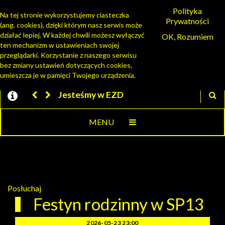
Polityka
Na tej stronie wykorzystujemy ciasteczka
Prywatności
(ang. cookies), dzięki którym nasz serwis może
PORTAL MIESZKAŃCA
działać lepiej. W każdej chwili możesz wyłączyć
OK, Rozumiem
ten mechanizm w ustawieniach swojej
przeglądarki. Korzystanie z naszego serwisu
bez zmiany ustawień dotyczących cookies,
umieszcza je w pamięci Twojego urządzenia.
Jesteśmy w EZD
MENU
Posłuchaj
Festyn rodzinny w SP13
2026-05-23 23:00