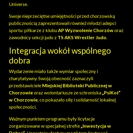
Universe.
Swoje nieprzeciętne umiejętności przed chorzowską
publicznością zaprezentowali również młodzi adepci
sportu: piłkarze z klubu
AP Wyzwolenie Chorzów
oraz
zawodnicy sekcji judo z
TS AKS Wrestler Judo
.
Integracja wokół wspólnego
dobra
Wydarzenie miało także wymiar społeczny i
charytatywny. Swoją obecność zaznaczyli
przedstawiciele
Miejskiej Biblioteki Publicznej w
Chorzowie
oraz wolontariusze ze schroniska
„PsiKot”
w Chorzowie
, co pokazało siłę i solidarność lokalnej
społeczności.
Ważnym punktem programu były licytacje
zorganizowane w specjalnej strefie
„Inwestycja w
Dobro”
. Uczestnicy festynu mogli tam licytować