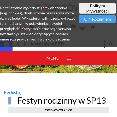
Polityka
Na tej stronie wykorzystujemy ciasteczka
Prywatności
(ang. cookies), dzięki którym nasz serwis może
PORTAL MIESZKAŃCA
działać lepiej. W każdej chwili możesz wyłączyć
OK, Rozumiem
ten mechanizm w ustawieniach swojej
przeglądarki. Korzystanie z naszego serwisu
bez zmiany ustawień dotyczących cookies,
umieszcza je w pamięci Twojego urządzenia.
Jesteśmy w EZD
MENU
Posłuchaj
Festyn rodzinny w SP13
2026-05-23 23:00