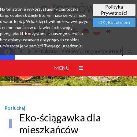
Polityka
Na tej stronie wykorzystujemy ciasteczka
Prywatności
(ang. cookies), dzięki którym nasz serwis może
PORTAL MIESZKAŃCA
działać lepiej. W każdej chwili możesz wyłączyć
OK, Rozumiem
ten mechanizm w ustawieniach swojej
przeglądarki. Korzystanie z naszego serwisu
bez zmiany ustawień dotyczących cookies,
umieszcza je w pamięci Twojego urządzenia.
 w organizacji ruchu
Jesteśmy w EZD
MENU
Posłuchaj
Eko-ściągawka dla
mieszkańców