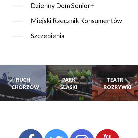
Dzienny Dom Senior+
Miejski Rzecznik Konsumentów
Szczepienia
PARK
PARK
TEATR
ŚLĄSKI
ŚLĄSKI
ROZRYWKI
turysta.Previous
t
TEATR
ROZRYWKI