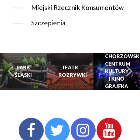
Miejski Rzecznik Konsumentów
Szczepienia
CHORZOWSK
CENTRUM
PARK
TEATR
KULTURY
ŚLĄSKI
ROZRYWKI
turysta.Previous
t
I KINO
GRAJFKA