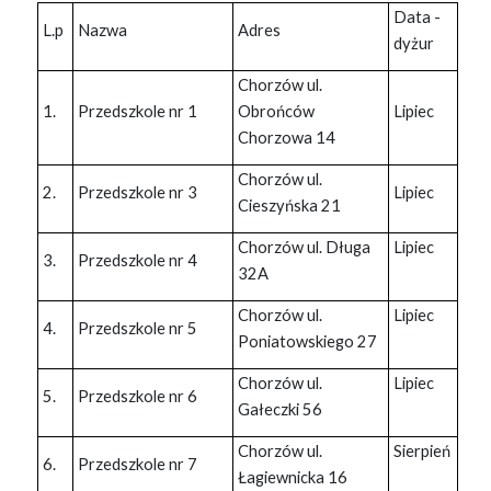
Data -
L.p
Nazwa
Adres
dyżur
Chorzów ul.
1.
Przedszkole nr 1
Obrońców
Lipiec
Chorzowa 14
Chorzów ul.
2.
Przedszkole nr 3
Lipiec
Cieszyńska 21
Chorzów ul. Długa
Lipiec
3.
Przedszkole nr 4
32A
Chorzów ul.
Lipiec
4.
Przedszkole nr 5
Poniatowskiego 27
Chorzów ul.
Lipiec
5.
Przedszkole nr 6
Gałeczki 56
Chorzów ul.
Sierpień
6.
Przedszkole nr 7
Łagiewnicka 16