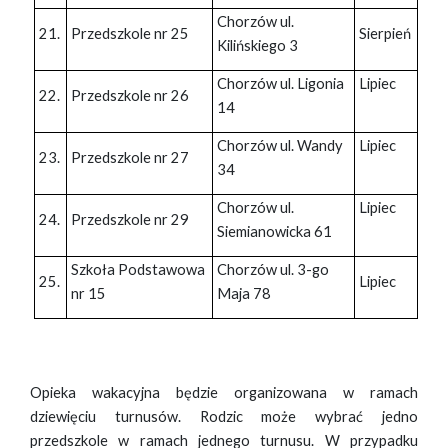
Chorzów ul.
21.
Przedszkole nr 25
Sierpień
Kilińskiego 3
Chorzów ul. Ligonia
Lipiec
22.
Przedszkole nr 26
14
Chorzów ul. Wandy
Lipiec
23.
Przedszkole nr 27
34
Chorzów ul.
Lipiec
24.
Przedszkole nr 29
Siemianowicka 61
Szkoła Podstawowa
Chorzów ul. 3-go
25.
Lipiec
nr 15
Maja 78
Opieka wakacyjna będzie organizowana w ramach
dziewięciu turnusów. Rodzic może wybrać jedno
przedszkole w ramach jednego turnusu. W przypadku