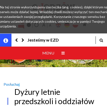
Na tej stronie wykorzystujemy ciasteczka (ang. cookies), dzięki którym n
serwis może działać lepiej. W każdej chwili możesz wyłączyć ten mechan
PORTAL MIESZKAŃCA
w ustawieniach swojej przeglądarki. Korzystanie z naszego serwisu bez
zmiany ustawień dotyczących cookies, umieszcza je w pamięci Twojego
urządzenia.
Jesteśmy w EZD
MENU
Posłuchaj
Dyżury letnie
przedszkoli i oddziałów