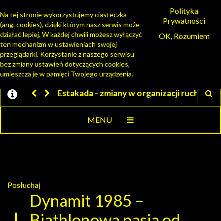
Polityka
Na tej stronie wykorzystujemy ciasteczka
Prywatności
(ang. cookies), dzięki którym nasz serwis może
PORTAL MIESZKAŃCA
działać lepiej. W każdej chwili możesz wyłączyć
OK, Rozumiem
ten mechanizm w ustawieniach swojej
przeglądarki. Korzystanie z naszego serwisu
bez zmiany ustawień dotyczących cookies,
umieszcza je w pamięci Twojego urządzenia.
ny w organizacji ruchu
Jesteśmy w EZD
MENU
Posłuchaj
Dynamit 1985 –
Biathlonowa pasja od