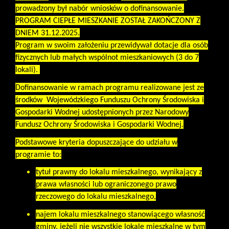
prowadzony był nabór wniosków o dofinansowanie.
PROGRAM CIEPŁE MIESZKANIE ZOSTAŁ ZAKOŃCZONY Z
DNIEM 31.12.2025.
Program w swoim założeniu przewidywał dotacje dla osób
fizycznych lub małych wspólnot mieszkaniowych (3 do 7
lokali).
Dofinansowanie w ramach programu realizowane jest ze
środków Wojewódzkiego Funduszu Ochrony Środowiska i
Gospodarki Wodnej udostępnionych przez Narodowy
Fundusz Ochrony Środowiska i Gospodarki Wodnej.
Podstawowe kryteria dopuszczające do udziału w
programie to:
tytuł prawny do lokalu mieszkalnego, wynikający z
prawa własności lub ograniczonego prawo
rzeczowego do lokalu mieszkalnego,
najem lokalu mieszkalnego stanowiącego własność
gminy, jeżeli nie wszystkie lokale mieszkalne w tym