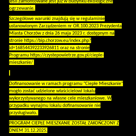
jeśli zamontowane jest już w budynku ekologiczne
ogrzewanie.
Szczegółowe warunki znajdują się w regulaminie
ustanowionym Zarządzeniem nr OR.100.2023 Prezydenta
Miasta Chorzów z dnia 26 maja 2023 r. dostępnym na
stronie
https://bip.chorzow.eu/index.php?
id=168544392233926811
oraz na stronie
Programu
https://czystepowietrze.gov.pl/cieple-
mieszkanie/
Dofinansowanie w ramach programu "Ciepłe Mieszkanie"
mogło zostać udzielone właścicielowi lokalu
wykorzystywanego na własne cele mieszkaniowe. W
przypadku wynajmu lokalu dofinansowanie nie
przysługiwało.
PROGRAM CIEPŁE MIESZKANIE ZOSTAŁ ZAKOŃCZONY Z
DNIEM 31.12.2025.