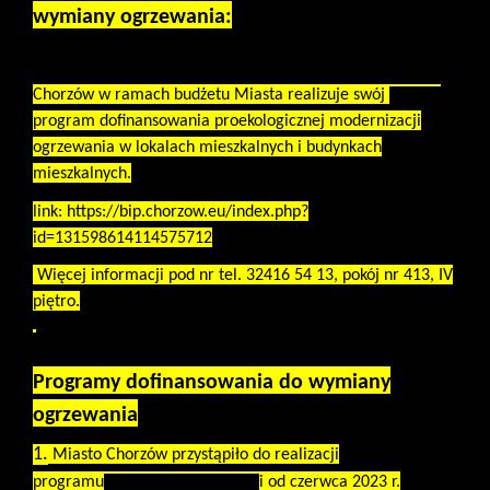
wymiany ogrzewania:
Chorzów w ramach budżetu Miasta realizuje swój
własny
program dofinansowania proekologicznej modernizacji
ogrzewania w lokalach mieszkalnych i budynkach
mieszkalnych.
link:
https://bip.chorzow.eu/index.php?
id=131598614114575712
Więcej informacji pod nr tel. 32416 54 13, pokój nr 413, IV
piętro.
Programy dofinansowania do wymiany
ogrzewania
1.
Miasto Chorzów przystąpiło do realizacji
programu
"Ciepłe Mieszkanie"
i od czerwca 2023 r.