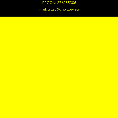
REGON: 276255306
mail: urzad@chorzow.eu