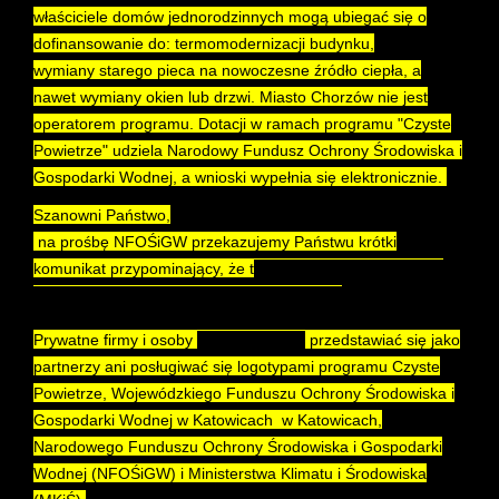
właściciele domów jednorodzinnych mogą ubiegać się o
dofinansowanie do: termomodernizacji budynku,
wymiany starego pieca na nowoczesne źródło ciepła, a
nawet wymiany okien lub drzwi.
Miasto Chorzów nie jest
operatorem programu.
Dotacji w ramach programu "Czyste
Powietrze" udziela Narodowy Fundusz Ochrony Środowiska i
Gospodarki Wodnej, a
wnioski wypełnia się elektronicznie.
Szanowni Państwo,
na prośbę NFOŚiGW przekazujemy Państwu krótki
komunikat przypominający, że t
ylko gminy i WFOŚiGW są
operatorami w programie Czyste Powietrze.
Prywatne firmy i osoby
nie mają prawa
przedstawiać się jako
partnerzy ani posługiwać się logotypami programu Czyste
Powietrze, Wojewódzkiego Funduszu Ochrony Środowiska i
Gospodarki Wodnej w Katowicach w Katowicach,
Narodowego Funduszu Ochrony Środowiska i Gospodarki
Wodnej (NFOŚiGW) i Ministerstwa Klimatu i Środowiska