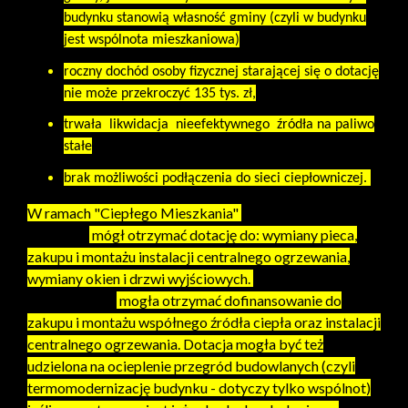
budynku stanowią własność gminy (czyli w budynku
jest wspólnota mieszkaniowa)
roczny dochód osoby fizycznej starającej się o dotację
nie może przekroczyć 135 tys. zł,
trwała likwidacja nieefektywnego źródła na paliwo
stałe
brak możliwości podłączenia do sieci ciepłowniczej.
W ramach "Ciepłego Mieszkania"
indywidualny
właściciel
mógł otrzymać dotację do: wymiany pieca,
zakupu i montażu instalacji centralnego ogrzewania,
wymiany okien i drzwi wyjściowych.
Mała wspólnota
mieszkaniowa
mogła otrzymać dofinansowanie do
zakupu i montażu współnego źródła ciepła oraz instalacji
centralnego ogrzewania. Dotacja mogła być też
udzielona na ocieplenie przegród budowlanych (czyli
termomodernizację budynku - dotyczy tylko wspólnot)