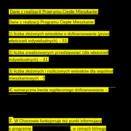
Dane z realizacji Programu Ciepłe Mieszkanie:
Dane z realizacji Programu Ciepłe Mieszkanie:
1) liczba złożonych wniosków o dofinansowanie (przez
właścicieli indywidualnych) – 51;
2) liczba zrealizowanych przedsięwzięć (dla właścicieli
indywidualnych) – 41;
3) liczba złożonych i rozliczonych wniosków dla wspólnot
mieszkaniowych - 0
4) sumaryczna kwota wypłaconego dofinansowania –
602
533,93 zł.
2.
W Chorzowie funkcjonuje też punkt informujący
o programie
"Czyste Powietrze"
, w ramach którego