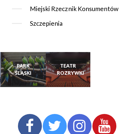
Miejski Rzecznik Konsumentów
Szczepienia
CHORZOWSK
CENTRUM
PARK
TEATR
KULTURY
ŚLĄSKI
ROZRYWKI
turysta.Previous
t
I KINO
GRAJFKA