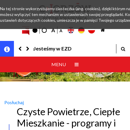
Na tej stronie wykorzystujemy ciasteczka (ang. cookies), dzięki którym na
możesz wyłączyć ten mechanizm w ustawieniach swojej przeglądarki. Ko
PORTAL MIESZKAŃCA
ustawień dotyczących cookies, umieszcza je w pamięci Twojego urządzen
Jesteśmy w EZD
MENU
Posłuchaj
Czyste Powietrze, Ciepłe
Mieszkanie - programy i