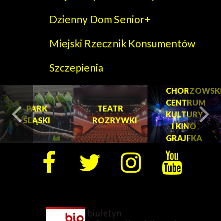
Dzienny Dom Senior+
Miejski Rzecznik Konsumentów
Szczepienia
CHORZOWSK
CENTRUM
PARK
TEATR
KULTURY
ŚLĄSKI
ROZRYWKI
turysta.Previous
t
I KINO
GRAJFKA