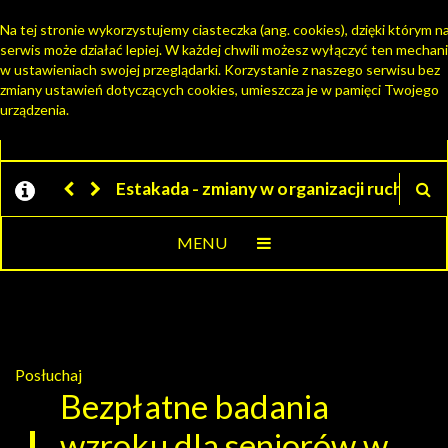
Na tej stronie wykorzystujemy ciasteczka (ang. cookies), dzięki którym n
serwis może działać lepiej. W każdej chwili możesz wyłączyć ten mechan
PORTAL MIESZKAŃCA
w ustawieniach swojej przeglądarki. Korzystanie z naszego serwisu bez
zmiany ustawień dotyczących cookies, umieszcza je w pamięci Twojego
urządzenia.
Jesteśmy w EZD
MENU
Posłuchaj
Bezpłatne badania
wzroku dla seniorów w