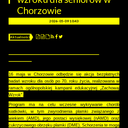
Chorzowie
2026-05-09 10:43
Aktualności
Bezpłatne badania wzroku dla seniorów w
Chorzowie
16 maja w Chorzowie odbędzie się akcja bezpłatnych
badań wzroku dla osób po 70. roku życia, realizowana w
ramach ogólnopolskiej kampanii edukacyjnej „Zachowaj
Wzrok”.
Program ma na celu wczesne wykrywanie chorób
siatkówki, w tym zwyrodnienia plamki związanego z
wiekiem (AMD), jego postaci wysiękowej (nAMD) oraz
cukrzycowego obrzęku plamki (DME). Schorzenia te mogą