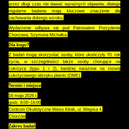
przez długi czas nie dawać wyraźnych objawów, dlatego
regularne badania mają kluczowe znaczenie dla
zachowania dobrego wzroku.
Wydarzenie odbywa się pod Patronatem Prezydenta
Chorzowa, Szymona Michałka.
Dla kogo?
Z badań mogą skorzystać osoby, które ukończyły 70. rok
życia, w szczególności także osoby chorujące na
cukrzycę (typu 1 i 2), bardziej narażone na rozwój
cukrzycowego obrzęku plamki (DME).
Termin i miejsce
16 maja 2026 r.
godz. 8:00–16:00
Centrum Okulistyczne Weiss Klinik, ul. Wiejska 4,
Chorzów
Zakres badań