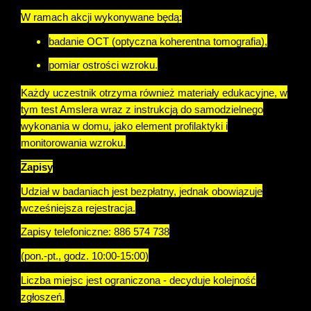
W ramach akcji wykonywane będą:
badanie OCT (optyczna koherentna tomografia),
pomiar ostrości wzroku.
Każdy uczestnik otrzyma również materiały edukacyjne, w
tym test Amslera wraz z instrukcją do samodzielnego
wykonania w domu, jako element profilaktyki i
monitorowania wzroku.
Zapisy
Udział w badaniach jest bezpłatny, jednak obowiązuje
wcześniejsza rejestracja.
Zapisy telefoniczne: 886 574 738
(pon.-pt., godz. 10:00-15:00)
Liczba miejsc jest ograniczona - decyduje kolejność
zgłoszeń.