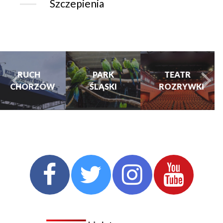
Szczepienia
CHORZOWSK
CENTRUM
PARK
TEATR
KULTURY
ŚLĄSKI
ROZRYWKI
turysta.Previous
t
I KINO
GRAJFKA