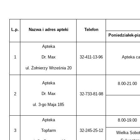
L.p.
Nazwa i adres apteki
Telefon
Poniedziałek-pi
Apteka
1
32-411-13-96
Apteka c
Dr. Max
ul. Żołnierzy Września 20
Apteka
8.00-21.00
Dr. Max
2
32-733-81-98
ul. 3-go Maja 185
Apteka
8.00-19.00
3
32-245-25-12
Topfarm
Wielka Sobot