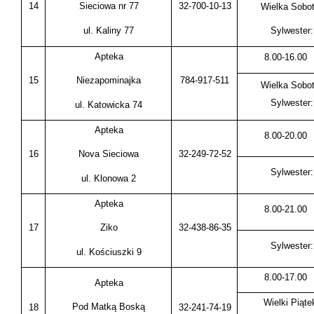
14
32-700-10-13
Sieciowa nr 77
Wielka Sobot
ul. Kaliny 77
Sylwester:
Apteka
8.00-16.00
15
784-917-511
Niezapominajka
Wielka Sobot
Sylwester:
ul. Katowicka 74
Apteka
8.00-20.00
16
32-249-72-52
Nova Sieciowa
Sylwester:
ul. Klonowa 2
Apteka
8.00-21.00
17
32-438-86-35
Ziko
Sylwester:
ul. Kościuszki 9
8.00-17.00
Apteka
Wielki Piąte
Pod Matką Boską
18
32-241-74-19