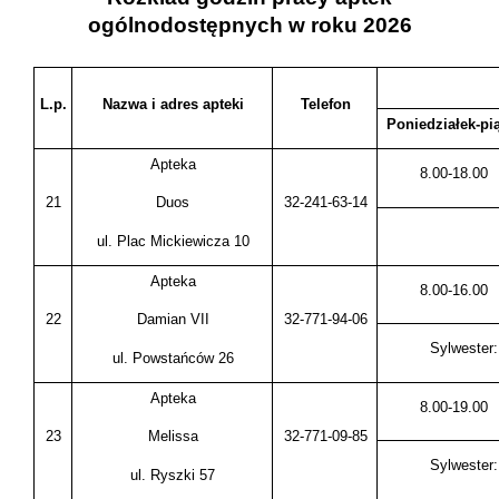
ogólnodostępnych w roku 2026
L.p.
Nazwa i adres apteki
Telefon
Poniedziałek-pi
Apteka
8.00-18.00
21
32-241-63-14
Duos
ul. Plac Mickiewicza 10
Apteka
8.00-16.00
22
32-771-94-06
Damian VII
Sylwester:
ul. Powstańców 26
Apteka
8.00-19.00
23
32-771-09-85
Melissa
Sylwester:
ul. Ryszki 57