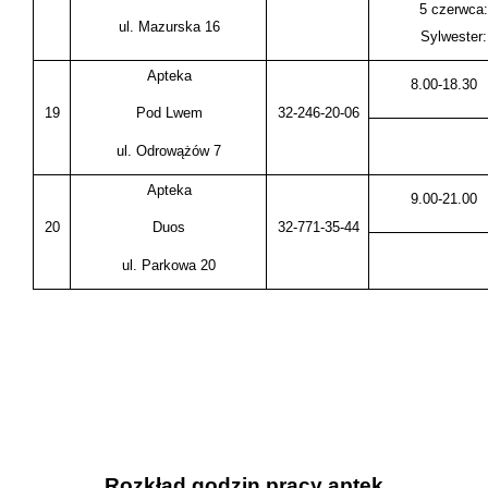
5 czerwca:
ul. Mazurska 16
Sylwester:
Apteka
8.00-18.30
19
32-246-20-06
Pod Lwem
ul. Odrowążów 7
Apteka
9.00-21.00
20
32-771-35-44
Duos
ul. Parkowa 20
Rozkład godzin pracy aptek