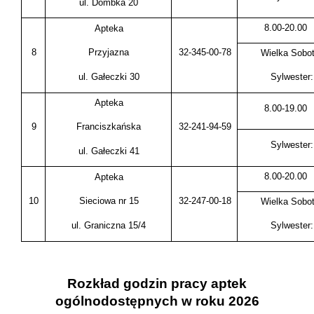
ul. Dombka 20
8.00-20.00
Apteka
8
32-345-00-78
Przyjazna
Wielka Sobot
ul. Gałeczki 30
Sylwester:
Apteka
8.00-19.00
9
32-241-94-59
Franciszkańska
Sylwester:
ul. Gałeczki 41
8.00-20.00
Apteka
10
32-247-00-18
Sieciowa nr 15
Wielka Sobot
ul. Graniczna 15/4
Sylwester:
Rozkład godzin pracy aptek
ogólnodostępnych w roku 2026