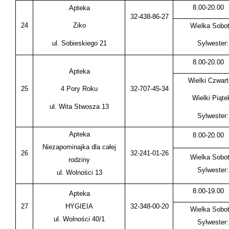
8.00-20.00
Apteka
32-438-86-27
24
Ziko
Wielka Sobot
ul. Sobieskiego 21
Sylwester:
8.00-20.00
Apteka
Wielki Czwart
25
32-707-45-34
4 Pory Roku
Wielki Piąte
ul. Wita Stwosza 13
Sylwester:
Apteka
8.00-20.00
Niezapominajka dla całej
26
32-241-01-26
Wielka Sobot
rodziny
Sylwester:
ul. Wolności 13
8.00-19.00
Apteka
27
HYGIEIA
32-348-00-20
Wielka Sobot
ul. Wolności 40/1
Sylwester: