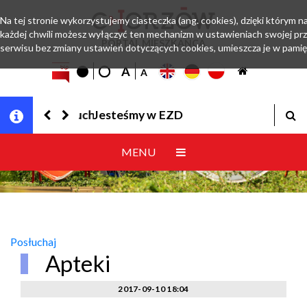
Na tej stronie wykorzystujemy ciasteczka (ang. cookies), dzięki którym n
każdej chwili możesz wyłączyć ten mechanizm w ustawieniach swojej prz
PORTAL MIESZKAŃCA
serwisu bez zmiany ustawień dotyczących cookies, umieszcza je w pamię
Jesteśmy w EZD
MENU
Posłuchaj
Apteki
2017-09-10 18:04