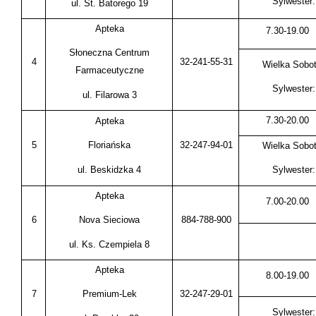
Sylwester:
ul. St. Batorego 19
Apteka
7.30-19.00
Słoneczna Centrum
4
32-241-55-31
Wielka Sobot
Farmaceutyczne
Sylwester:
ul. Filarowa 3
7.30-20.00
Apteka
5
32-247-94-01
Floriańska
Wielka Sobot
ul. Beskidzka 4
Sylwester:
Apteka
7.00-20.00
6
884-788-900
Nova Sieciowa
ul. Ks. Czempiela 8
Apteka
8.00-19.00
7
32-247-29-01
Premium-Lek
Sylwester: