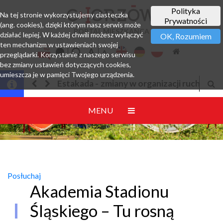
Polityka
Na tej stronie wykorzystujemy ciasteczka
Prywatności
(ang. cookies), dzięki którym nasz serwis może
PORTAL MIESZKAŃCA
działać lepiej. W każdej chwili możesz wyłączyć
OK, Rozumiem
ten mechanizm w ustawieniach swojej
przeglądarki. Korzystanie z naszego serwisu
bez zmiany ustawień dotyczących cookies,
umieszcza je w pamięci Twojego urządzenia.
 w organizacji ruchu
Jesteśmy w EZD
MENU
Posłuchaj
Akademia Stadionu
Śląskiego – Tu rosną