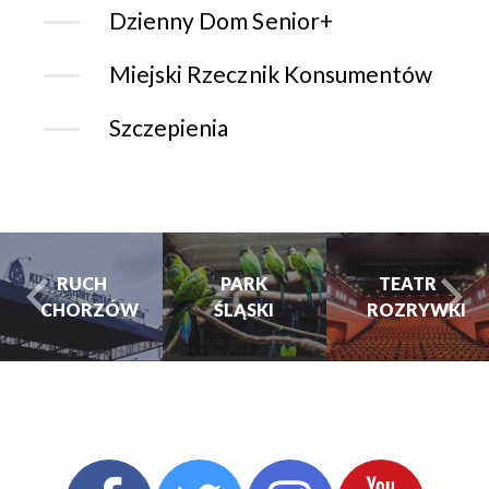
Dzienny Dom Senior+
Miejski Rzecznik Konsumentów
Szczepienia
PARK
PARK
TEATR
ŚLĄSKI
ŚLĄSKI
ROZRYWKI
turysta.Previous
t
TEATR
ROZRYWKI