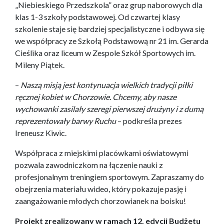
„Niebieskiego Przedszkola” oraz grup naborowych dla
klas 1-3 szkoły podstawowej. Od czwartej klasy
szkolenie staje się bardziej specjalistyczne i odbywa się
we współpracy ze Szkołą Podstawową nr 21 im. Gerarda
Cieślika oraz liceum w Zespole Szkół Sportowych im.
Mileny Piątek.
–
Naszą misją jest kontynuacja wielkich tradycji piłki
ręcznej kobiet w Chorzowie. Chcemy, aby nasze
wychowanki zasilały szeregi pierwszej drużyny i z dumą
reprezentowały barwy Ruchu
– podkreśla prezes
Ireneusz Kiwic.
Współpraca z miejskimi placówkami oświatowymi
pozwala zawodniczkom na łączenie nauki z
profesjonalnym treningiem sportowym. Zapraszamy do
obejrzenia materiału wideo, który pokazuje pasję i
zaangażowanie młodych chorzowianek na boisku!
Projekt zrealizowany w ramach 12. edycji Budżetu