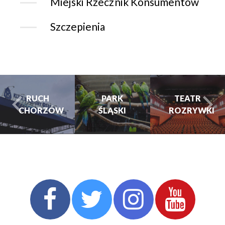
Miejski Rzecznik Konsumentów
Szczepienia
PARK
PARK
TEATR
ŚLĄSKI
ŚLĄSKI
ROZRYWKI
turysta.Previous
t
TEATR
ROZRYWKI
CHORZOWSKIE
CENTRUM
KULTURY