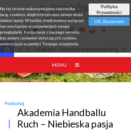
Polityka
Na tej stronie wykorzystujemy ciasteczka
Prywatności
(ang. cookies), dzięki którym nasz serwis może
PORTAL MIESZKAŃCA
działać lepiej. W każdej chwili możesz wyłączyć
OK, Rozumiem
ten mechanizm w ustawieniach swojej
przeglądarki. Korzystanie z naszego serwisu
bez zmiany ustawień dotyczących cookies,
umieszcza je w pamięci Twojego urządzenia.
 w organizacji ruchu
Jesteśmy w EZD
MENU
Posłuchaj
Akademia Handballu
Ruch – Niebieska pasja