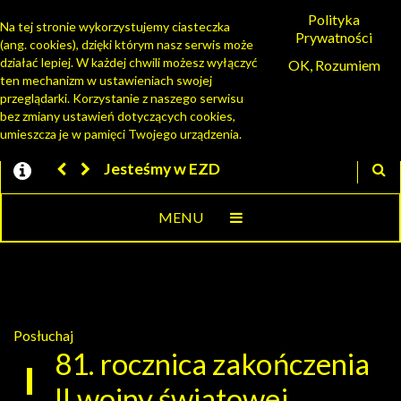
Polityka
Na tej stronie wykorzystujemy ciasteczka
Prywatności
(ang. cookies), dzięki którym nasz serwis może
PORTAL MIESZKAŃCA
działać lepiej. W każdej chwili możesz wyłączyć
OK, Rozumiem
ten mechanizm w ustawieniach swojej
przeglądarki. Korzystanie z naszego serwisu
bez zmiany ustawień dotyczących cookies,
umieszcza je w pamięci Twojego urządzenia.
Jesteśmy w EZD
MENU
Posłuchaj
81. rocznica zakończenia
II wojny światowej