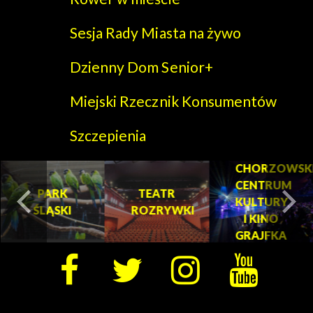
Sesja Rady Miasta na żywo
Dzienny Dom Senior+
Miejski Rzecznik Konsumentów
Szczepienia
CHORZOWSK
CENTRUM
PARK
TEATR
KULTURY
ŚLĄSKI
ROZRYWKI
turysta.Previous
t
I KINO
GRAJFKA