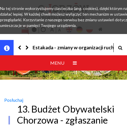
Na tej stronie wykorzystujemy ciasteczka (ang. cookies), dzięki którym 
działać lepiej. W każdej chwili możesz wyłączyć ten mechanizm w ustawi
PORTAL MIESZKAŃCA
przeglądarki. Korzystanie z naszego serwisu bez zmiany ustawień dotyc
umieszcza je w pamięci Twojego urządzenia.
Jesteśmy w EZD
MENU
Posłuchaj
13. Budżet Obywatelski
Chorzowa - zgłaszanie