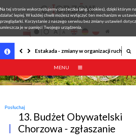
Na tej stronie wykorzystujemy ciasteczka (ang. cookies), dzięki którym 
działać lepiej. W każdej chwili możesz wyłączyć ten mechanizm w ustawi
PORTAL MIESZKAŃCA
przeglądarki. Korzystanie z naszego serwisu bez zmiany ustawień dotyc
umieszcza je w pamięci Twojego urządzenia.
Jesteśmy w EZD
MENU
Posłuchaj
13. Budżet Obywatelski
Chorzowa - zgłaszanie