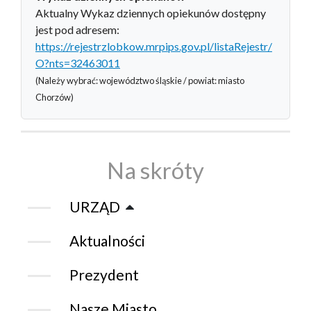
Aktualny Wykaz dziennych opiekunów dostępny
jest pod adresem:
https://rejestrzlobkow.mrpips.gov.pl/listaRejestr/
O?nts=32463011
(Należy wybrać: województwo śląskie / powiat: miasto
Chorzów)
Na skróty
URZĄD
Aktualności
Prezydent
Nasze Miasto