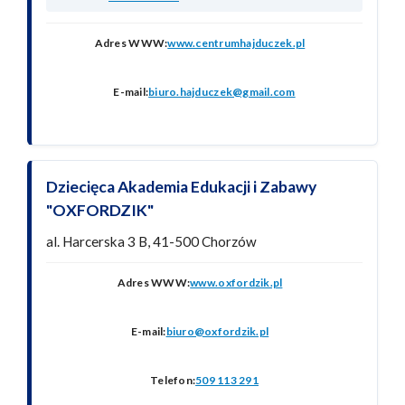
Adres WWW:
www.centrumhajduczek.pl
E-mail:
biuro.hajduczek@gmail.com
Dziecięca Akademia Edukacji i Zabawy
"OXFORDZIK"
al. Harcerska 3 B, 41-500 Chorzów
Adres WWW:
www.oxfordzik.pl
E-mail:
biuro@oxfordzik.pl
Telefon:
509 113 291