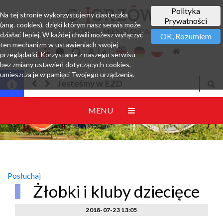
Polityka
Na tej stronie wykorzystujemy ciasteczka
Prywatności
(ang. cookies), dzięki którym nasz serwis może
PORTAL MIESZKAŃCA
działać lepiej. W każdej chwili możesz wyłączyć
OK, Rozumiem
ten mechanizm w ustawieniach swojej
przeglądarki. Korzystanie z naszego serwisu
bez zmiany ustawień dotyczących cookies,
umieszcza je w pamięci Twojego urządzenia.
Jesteśmy w EZD
MENU
Posłuchaj
Żłobki i kluby dziecięce
2018-07-23 13:05