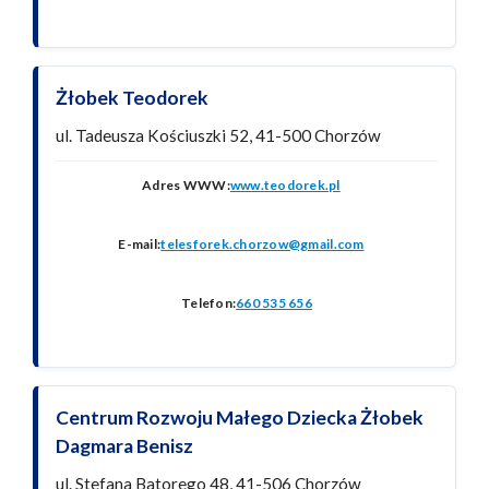
Żłobek Teodorek
ul. Tadeusza Kościuszki 52, 41-500 Chorzów
Adres WWW:
www.teodorek.pl
E-mail:
telesforek.chorzow@gmail.com
Telefon:
660 535 656
Centrum Rozwoju Małego Dziecka Żłobek
Dagmara Benisz
ul. Stefana Batorego 48, 41-506 Chorzów