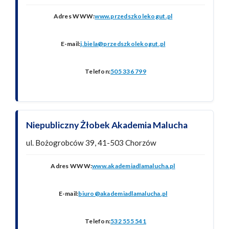
Adres WWW:
www.przedszkolekogut.pl
E-mail:
j.biela@przedszkolekogut.pl
Telefon:
505 336 799
Niepubliczny Żłobek Akademia Malucha
ul. Bożogrobców 39, 41-503 Chorzów
Adres WWW:
www.akademiadlamalucha.pl
E-mail:
biuro@akademiadlamalucha.pl
Telefon:
532 555 541