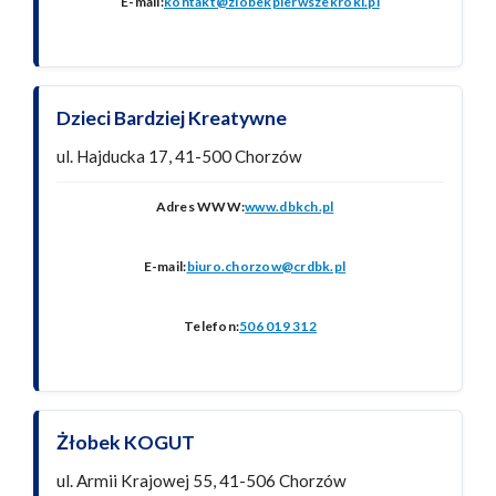
E-mail:
kontakt@zlobekpierwszekroki.pl
Dzieci Bardziej Kreatywne
ul. Hajducka 17, 41-500 Chorzów
Adres WWW:
www.dbkch.pl
E-mail:
biuro.chorzow@crdbk.pl
Telefon:
506 019 312
Żłobek KOGUT
ul. Armii Krajowej 55, 41-506 Chorzów