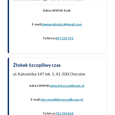
Adres WWW: brak
E-mail:
dagmarabenisz@gmail.com
Telefon:
607 124 751
Żłobek Szczęśliwy czas
ul. Katowicka 147 lok. 1, 41-500 Chorzów
Adres WWW:
www.bieszczadkowo.pl
E-mail:
chorzow@bieszczadkowo.pl
Telefon:
731 739 224