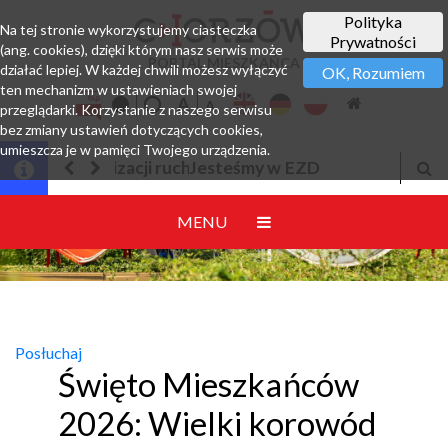
Polityka
Na tej stronie wykorzystujemy ciasteczka
Prywatności
(ang. cookies), dzięki którym nasz serwis może
PORTAL MIESZKAŃCA
działać lepiej. W każdej chwili możesz wyłączyć
OK, Rozumiem
ten mechanizm w ustawieniach swojej
przeglądarki. Korzystanie z naszego serwisu
bez zmiany ustawień dotyczących cookies,
umieszcza je w pamięci Twojego urządzenia.
Jesteśmy w EZD
MENU
Posłuchaj
Święto Mieszkańców
2026: Wielki korowód