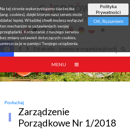
Polityka
Na tej stronie wykorzystujemy ciasteczka
Prywatności
(ang. cookies), dzięki którym nasz serwis może
PORTAL MIESZKAŃCA
działać lepiej. W każdej chwili możesz wyłączyć
OK, Rozumiem
ten mechanizm w ustawieniach swojej
przeglądarki. Korzystanie z naszego serwisu
bez zmiany ustawień dotyczących cookies,
umieszcza je w pamięci Twojego urządzenia.
Estakada - zmiany w organizacji ruchu
Jesteś
MENU
Posłuchaj
Zarządzenie
Porządkowe Nr 1/2018