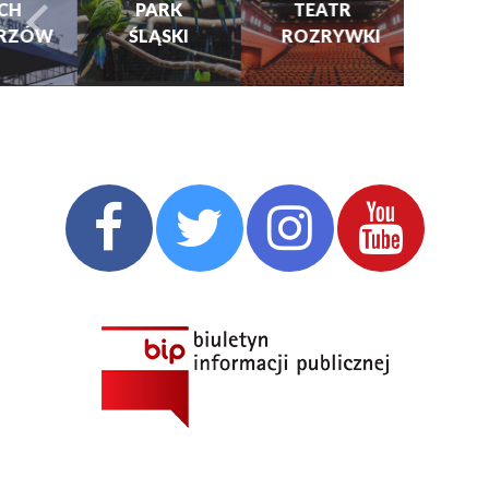
PARK
TEATR
KULTURY
ŚLĄSKI
ROZRYWKI
turysta.Previous
t
I KINO
GRAJFKA