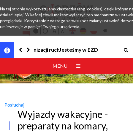
Na tej stronie wykorzystujemy ciasteczka (ang. cookies), dzięki którym 
działać lepiej. W każdej chwili możesz wyłączyć ten mechanizm w ustawi
PORTAL MIESZKAŃCA
przeglądarki. Korzystanie z naszego serwisu bez zmiany ustawień dotyc
umieszcza je w pamięci Twojego urządzenia.
Jesteśmy w EZD
MENU
Posłuchaj
Wyjazdy wakacyjne -
preparaty na komary,