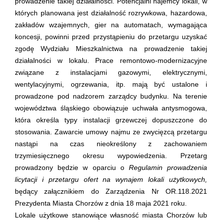
prowadzenie takiej działalności. Potencjalni najemcy lokali, w
których planowana jest działalność rozrywkowa, hazardowa,
zakładów wzajemnych, gier na automatach, wymagająca
koncesji, powinni przed przystąpieniu do przetargu uzyskać
zgodę Wydziału Mieszkalnictwa na prowadzenie takiej
działalności w lokalu. Prace remontowo-modernizacyjne
związane z instalacjami gazowymi, elektrycznymi,
wentylacyjnymi, ogrzewania, itp. mają być ustalone i
prowadzone pod nadzorem zarządcy budynku. Na terenie
województwa śląskiego obowiązuje uchwała antysmogowa,
która określa typy instalacji grzewczej dopuszczone do
stosowania. Zawarcie umowy najmu ze zwycięzcą przetargu
nastąpi na czas nieokreślony z zachowaniem
trzymiesięcznego okresu wypowiedzenia. Przetarg
prowadzony będzie w oparciu o
Regulamin prowadzenia
licytacji i przetargu ofert na wynajem lokali użytkowych,
będący załącznikiem do Zarządzenia Nr OR.118.2021
Prezydenta Miasta Chorzów z dnia 18 maja 2021 roku.
Lokale użytkowe stanowiące własność miasta Chorzów lub