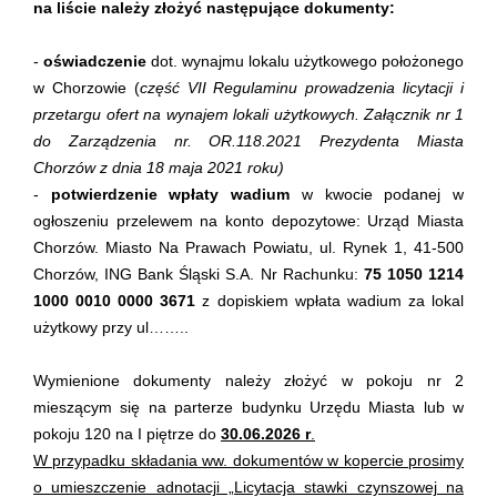
na liście należy złożyć następujące dokumenty:
-
oświadczenie
dot. wynajmu lokalu użytkowego położonego
w Chorzowie (
część VII Regulaminu prowadzenia licytacji i
przetargu ofert na wynajem lokali użytkowych. Załącznik nr 1
do Zarządzenia nr. OR.
118.2021
Prezydenta Miasta
Chorzów z dnia 18 maja 2021 roku)
-
potwierdzenie wpłaty wadium
w kwocie podanej w
ogłoszeniu przelewem na konto depozytowe: Urząd Miasta
Chorzów. Miasto Na Prawach Powiatu, ul. Rynek 1, 41-500
Chorzów, ING Bank Śląski S.A. Nr Rachunku:
75 1050 1214
1000 0010 0000 3671
z dopiskiem wpłata wadium za lokal
użytkowy przy ul……..
Wymienione dokumenty należy złożyć w pokoju nr 2
mieszącym się na parterze budynku Urzędu Miasta lub w
pokoju 120 na I piętrze do
30.06.2026 r
.
W przypadku składania ww. dokumentów w kopercie prosimy
o umieszczenie adnotacji „Licytacja stawki czynszowej na