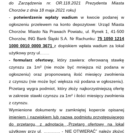
do Zarządzenia nr. OR.
118
.2021 Prezydenta Miasta
Chorzów z dnia 18 maja 2021 roku)
-
potwierdzenie wpłaty wadium
w kwocie podanej w
ogłoszeniu przelewem na konto depozytowe: Urząd Miasta
Chorzów. Miasto Na Prawach Powiatu, ul. Rynek 1, 41-500
Chorzów, ING Bank Śląski S.A. Nr Rachunku:
75 1050 1214
1000 0010 0000 3671
z dopiskiem wpłata wadium za lokal
użytkowy przy ul…….
-
formularz ofertowy
, który zawiera: oferowaną stawkę
czynszu za 1m² (nie może być mniejsza niż podana w
ogłoszeniu) oraz proponowaną ilość miesięcy zwolnienia
z czynszu (nie może być większa niż podana w ogłoszeniu).
Przetarg wygra podmiot, który złoży najkorzystniejszą ofertę
w zakresie stawki czynszu za 1m² i ilości miesięcy zwolnienia
z czynszu.
Wymienione dokumenty w zamkniętej kopercie opisanej
imieniem i nazwiskiem lub nazwa podmiotu przystępującego
do przetargu, z adnotacją „Przetarg ofertowy na lokal
użytkowy przy ul. ………… - NIE OTWIERAĆ”
należy złożyć