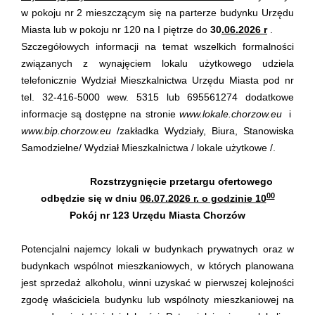
w pokoju nr 2 mieszczącym się na parterze budynku Urzędu
Miasta lub w pokoju nr 120 na I piętrze do
30
.06.2026 r
.
Szczegółowych informacji na temat wszelkich formalności
związanych z wynajęciem lokalu użytkowego udziela
telefonicznie Wydział Mieszkalnictwa Urzędu Miasta pod nr
tel. 32-416-5000 wew. 5315 lub 695561274 dodatkowe
informacje są dostępne na stronie
www.lokale.chorzow.eu
i
www.bip.chorzow.eu
/zakładka Wydziały, Biura, Stanowiska
Samodzielne/ Wydział Mieszkalnictwa / lokale użytkowe /.
Rozstrzygnięcie przetargu ofertowego
00
odbędzie się w dniu
06.07.2026 r. o godzinie 10
Pokój nr 123 Urzędu Miasta Chorzów
Potencjalni najemcy lokali w budynkach prywatnych oraz w
budynkach wspólnot mieszkaniowych, w których planowana
jest sprzedaż alkoholu, winni uzyskać w pierwszej kolejności
zgodę właściciela budynku lub wspólnoty mieszkaniowej na