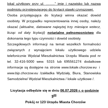
lokal użytkowy przy ul. ……..” imię i nazwisko lub nazwa
podmiotu przystępującego do licytacji stawki czynszowej.
Osoba przystępująca do licytacji winna okazać dowód
osobisty. W przypadku reprezentowania innej osoby, należy
okazać
(aktualne, datowane najwyżej trzy miesiące wstecz,
licząc od daty licytacji)
notarialne pełnomocnictwo
dla
dokonania tego typu czynności i dowód osobisty.
Szczegółowych informacji na temat wszelkich formalności
związanych z wynajęciem lokalu użytkowego udziela
telefonicznie Wydział Mieszkalnictwa Urzędu Miasta pod nr
tel. 32-416-5000 wew. 5315 lub 695561274 dodatkowe
informacje są dostępne na stronie
www.lokale.chorzow.eu
i
www.bip.chorzow.eu
/zakładka Wydziały, Biura, Stanowiska
Samodzielne/ Wydział Mieszkalnictwa / lokale użytkowe /.
Licytacja odbędzie się w dniu
06.07.2026 r. o godzinie
00
9
Pokój nr 123 Urzędu Miasta Chorzów