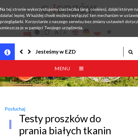
Na tej stronie wykorzystujemy ciasteczka (ang. cookies), dzięki którym 
działać lepiej. W każdej chwili możesz wyłączyć ten mechanizm w ustawi
PORTAL MIESZKAŃCA
przeglądarki. Korzystanie z naszego serwisu bez zmiany ustawień dotyc
umieszcza je w pamięci Twojego urządzenia.
Jesteśmy w EZD
MENU
Posłuchaj
Testy proszków do
prania białych tkanin