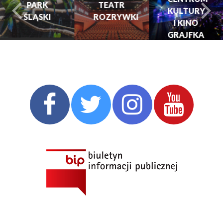
PARK
TEATR
KULTURY
ŚLĄSKI
ROZRYWKI
turysta.Previous
t
I KINO
GRAJFKA