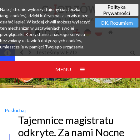
Polityka
Na tej stronie wykorzystujemy ciasteczka
Prywatności
(ang. cookies), dzięki którym nasz serwis może
PORTAL MIESZKAŃCA
działać lepiej. W każdej chwili możesz wyłączyć
OK, Rozumiem
ten mechanizm w ustawieniach swojej
przeglądarki. Korzystanie z naszego serwisu
bez zmiany ustawień dotyczących cookies,
umieszcza je w pamięci Twojego urządzenia.
Jesteśmy w EZD
MENU
Posłuchaj
Tajemnice magistratu
odkryte. Za nami Nocne