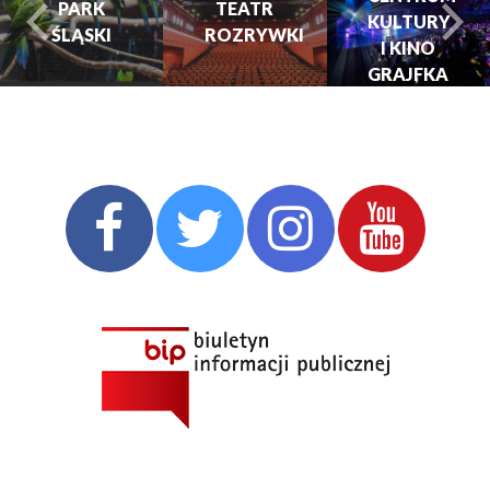
PARK
TEATR
KULTURY
ŚLĄSKI
ROZRYWKI
turysta.Previous
t
I KINO
GRAJFKA