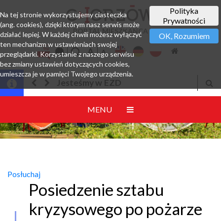
Polityka
Na tej stronie wykorzystujemy ciasteczka
Prywatności
(ang. cookies), dzięki którym nasz serwis może
PORTAL MIESZKAŃCA
działać lepiej. W każdej chwili możesz wyłączyć
OK, Rozumiem
ten mechanizm w ustawieniach swojej
przeglądarki. Korzystanie z naszego serwisu
bez zmiany ustawień dotyczących cookies,
umieszcza je w pamięci Twojego urządzenia.
Jesteśmy w EZD
MENU
Posłuchaj
Posiedzenie sztabu
kryzysowego po pożarze