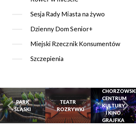
Sesja Rady Miasta na żywo
Dzienny Dom Senior+
Miejski Rzecznik Konsumentów
Szczepienia
CHORZOWSK
CENTRUM
PARK
TEATR
KULTURY
ŚLĄSKI
ROZRYWKI
turysta.Previous
t
I KINO
GRAJFKA