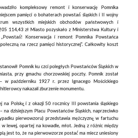
wadziło kompleksowy remont i konserwację Pomnika
jscem pamięci o bohaterach powstań́ śląskich i II wojny
ntrum wszystkich miejskich obchodów państwowych i
 205 114,43 zł Miasto pozyskało z Ministerstwa Kultury i
„Powstań́! Konserwacja i remont Pomnika Powstańca
ołeczną na rzecz pamięci historycznej”. Całkowity koszt
tanowił Pomnik ku czci poległych Powstańców Śląskich w
iasta, przy gmachu chorzowskiej poczty. Pomnik został
– w październiku 1927 r. przez Ignacego Mościckiego
 hitlerowcy nakazali zburzenie monumentu.
ej na Polskę̨ i z okazji 50 rocznicy III powstania śląskiego
 na dzisiejszym Placu Powstańców Śląskich, naprzeciwko
rzypadku pierwowzoru) przedstawia mężczyznę̨ w fartuchu
w lewej, opartej na kowadle, młot. Jedną z różnic między
ą jest to, że na pierwowzorze postać́ ma miecz uniesiony