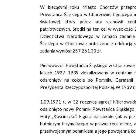
W bieżącymi roku Miasto Chorzów przepro
Powstańca Śląskiego w Chorzowie, będącego mie
światowej, który przez lata stanowił ce
patriotycznych. Środki na ten cel w wysokości
Dziedzictwa Narodowego w ramach zadania 
Śląskiego w Chorzowie połączone z edukacją sp
zadania wyniósł 257 261,30 zł.
Pierwowzór Powstańca Śląskiego w Chorzowie s
latach 1927–1939 zlokalizowany w centrum m
odsłonięty na cokole po Pomniku Germanii 
Prezydenta Rzeczypospolitej Polskiej. W 1939 r.
1.09.1971 r., w 32 rocznicę agresji hitlerowski
odsłonięto nowy Pomnik Powstańca Śląskiego –
Huty „Kościuszko”. Figura na cokole (jak w p
hutniczym trzymającego w prawej ręce miecz, a 
przedwojennym pomnikiem a jego powojenną kopi