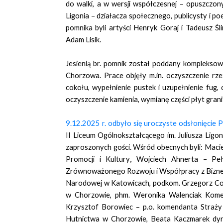
do walki, a w wersji współczesnej – opuszczo
Ligonia – działacza społecznego, publicysty i 
pomnika byli artyści Henryk Goraj i Tadeusz Śl
Adam Lisik.
Jesienią br. pomnik został poddany kompleksowe
Chorzowa. Prace objęły m.in. oczyszczenie rze
cokołu, wypełnienie pustek i uzupełnienie fug,
oczyszczenie kamienia, wymianę części płyt gran
9.12.2025 r. odbyło się uroczyste odsłonięcie 
II Liceum Ogólnokształcącego im. Juliusza Ligo
zaproszonych gości. Wśród obecnych byli: Macie
,
Promocji i Kultury
Wojciech Ahnerta – Peł
Zrównoważonego Rozwoju i Współpracy z Biznese
Narodowej w Katowicach, podkom. Grzegorz Cop 
w Chorzowie, phm. Weronika Walenciak Kom
Krzysztof Borowiec – p.o. komendanta Straż
Hutnictwa w Chorzowie, Beata Kaczmarek dyrek