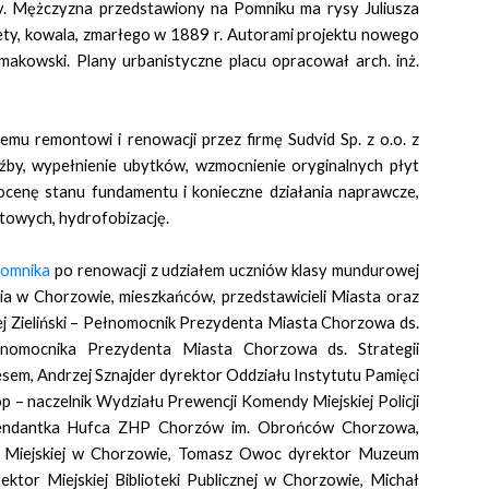
ny. Mężczyzna przedstawiony na Pomniku ma rysy Juliusza
poety, kowala, zmarłego w 1889 r. Autorami projektu nowego
imakowski. Plany urbanistyczne placu opracował arch. inż.
mu remontowi i renowacji przez firmę Sudvid Sp. z o.o. z
źby, wypełnienie ubytków, wzmocnienie oryginalnych płyt
 ocenę stanu fundamentu i konieczne działania naprawcze,
itowych, hydrofobizację.
Pomnika
po renowacji z udziałem uczniów klasy mundurowej
nia w Chorzowie, mieszkańców, przedstawicieli Miasta oraz
j Zieliński – Pełnomocnik Prezydenta Miasta Chorzowa ds.
nomocnika Prezydenta Miasta Chorzowa ds. Strategii
m, Andrzej Sznajder dyrektor Oddziału Instytutu Pamięci
– naczelnik Wydziału Prewencji Komendy Miejskiej Policji
endantka Hufca ZHP Chorzów im. Obrońców Chorzowa,
y Miejskiej w Chorzowie, Tomasz Owoc dyrektor Muzeum
tor Miejskiej Biblioteki Publicznej w Chorzowie, Michał