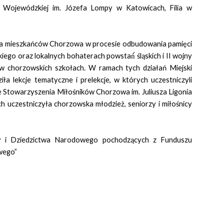
i Wojewódzkiej im. Józefa Lompy w Katowicach, Filia w
a mieszkańców Chorzowa w procesie odbudowania pamięci
iego oraz lokalnych bohaterach powstań́ śląskich i II wojny
 w chorzowskich szkołach. W ramach tych działań Miejski
 lekcje tematyczne i prelekcje, w których uczestniczyli
ze Stowarzyszenia Miłośników Chorzowa im. Juliusza Ligonia
 uczestniczyła chorzowska młodzież, seniorzy i miłośnicy
ry i Dziedzictwa Narodowego pochodzących z Funduszu
owego
”