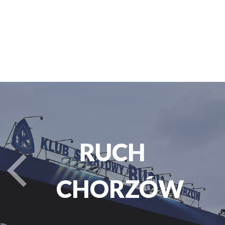
PARK
turysta.Previous
ŚLĄSKI