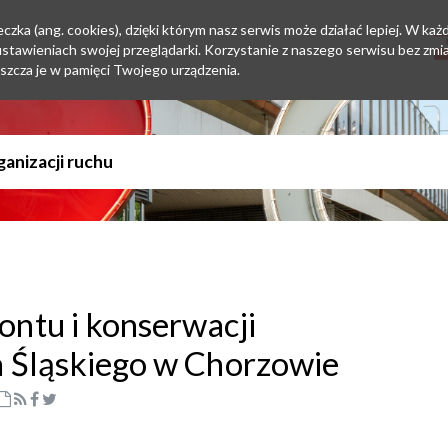
zka (ang. cookies), dzięki którym nasz serwis może działać lepiej. W każd
tawieniach swojej przeglądarki. Korzystanie z naszego serwisu bez zmi
szcza je w pamięci Twojego urządzenia.
ntu i konserwacji
 Śląskiego w Chorzowie