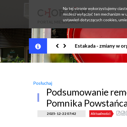
Na tej stronie wykorzystujemy ciastec
możesz wyłączyć ten mechanizm w us
ustawień dotyczących cookies, umie
PORTAL MIESZKAŃCA
Jesteśmy w EZD
Posłuchaj
Podsumowanie remo
Pomnika Powstańca
2025-12-22 07:42
Aktualności