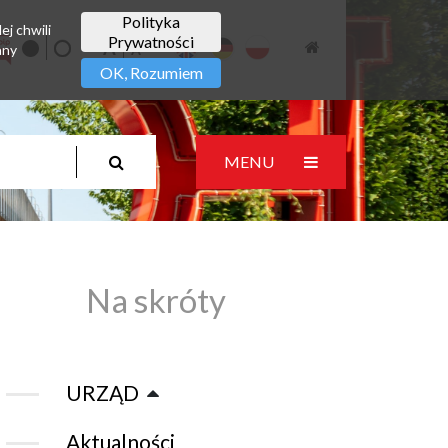
Polityka
ej chwili
Prywatności
any
OK, Rozumiem
MENU
Na skróty
URZĄD
Aktualności