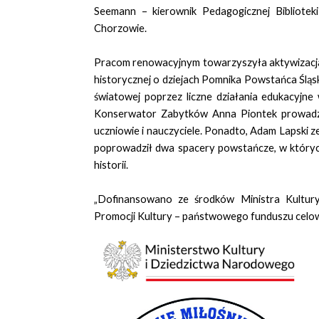
Seemann – kierownik Pedagogicznej Bibliotek
Chorzowie.
Pracom renowacyjnym towarzyszyła aktywizacj
historycznej o dziejach Pomnika Powstańca Śląsk
światowej poprzez liczne działania edukacyjne
Konserwator Zabytków Anna Piontek prowadziła
uczniowie i nauczyciele. Ponadto, Adam Lapski 
poprowadził dwa spacery powstańcze, w których
historii.
„D
ofinansowano ze środków Ministra Kultu
Promocji Kultury – państwowego funduszu cel