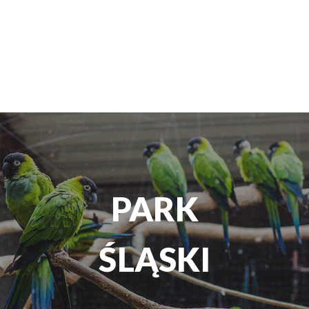
TEATR
ROZRYWKI