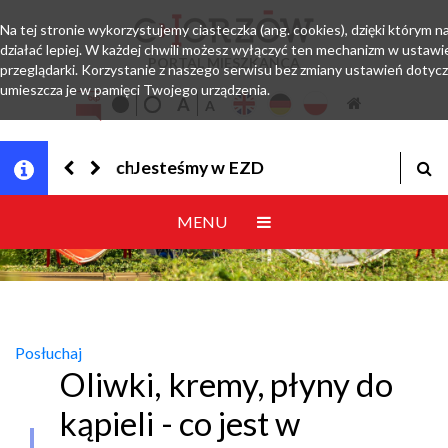
Na tej stronie wykorzystujemy ciasteczka (ang. cookies), dzięki którym 
działać lepiej. W każdej chwili możesz wyłączyć ten mechanizm w ustawi
PORTAL MIESZKAŃCA
przeglądarki. Korzystanie z naszego serwisu bez zmiany ustawień dotyc
umieszcza je w pamięci Twojego urządzenia.
Jesteśmy w EZD
MENU
Posłuchaj
Oliwki, kremy, płyny do
kąpieli - co jest w