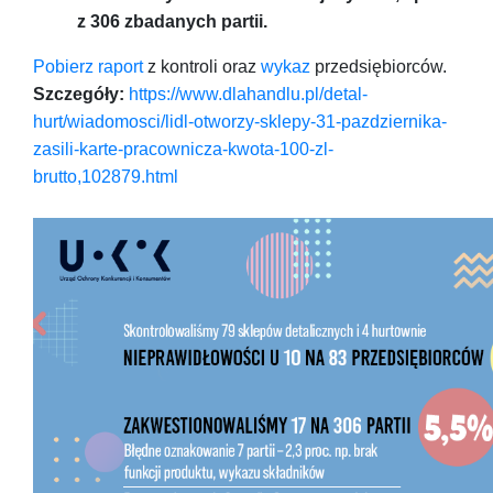
z 306 zbadanych partii.
Pobierz raport
z kontroli oraz
wykaz
przedsiębiorców.
Szczegóły:
https://www.dlahandlu.pl/detal-
hurt/wiadomosci/lidl-otworzy-sklepy-31-pazdziernika-
zasili-karte-pracownicza-kwota-100-zl-
brutto,102879.html