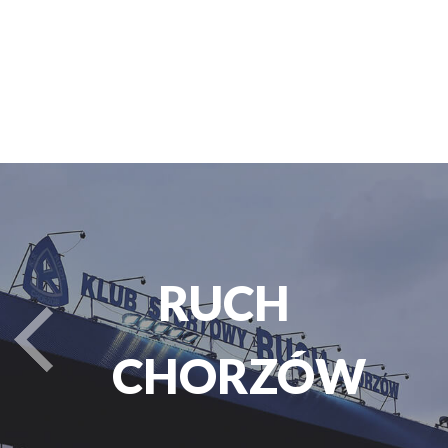
PARK
turysta.Previous
ŚLĄSKI