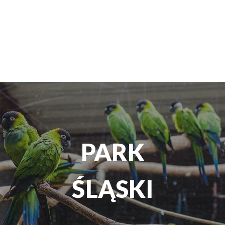
TEATR
ROZRYWKI