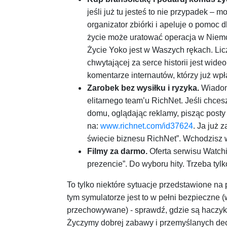
jeśli już tu jesteś to nie przypadek –
organizator zbiórki i apeluje o pomoc d
życie może uratować operacja w Niemcz
Życie Yoko jest w Waszych rękach. Licz
chwytającej za serce historii jest wid
komentarze internautów, którzy już wpł
Zarobek bez wysiłku i ryzyka.
Wiadom
elitarnego team’u RichNet. Jeśli chce
domu, oglądając reklamy, pisząc posty 
na:
www.richnet.com/id37624
. Ja już
świecie biznesu RichNet”. Wchodzisz 
Filmy za darmo.
Oferta serwisu Watchit
prezencie”. Do wyboru hity. Trzeba tyl
To tylko niektóre sytuacje przedstawione na 
tym symulatorze jest to w pełni bezpieczne 
przechowywane) - sprawdź, gdzie są haczyki
Życzymy dobrej zabawy i przemyślanych dec