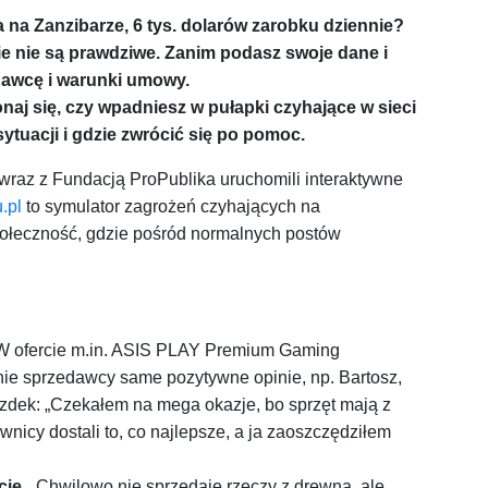
a na Zanzibarze, 6 tys. dolarów zarobku dziennie?
ie nie są prawdziwe. Zanim podasz swoje dane i
dawcę i warunki umowy.
aj się, czy wpadniesz w pułapki czyhające w sieci
sytuacji i gdzie zwrócić się po pomoc.
raz z Fundacją ProPublika uruchomili interaktywne
.pl
to symulator zagrożeń czyhających na
ołeczność, gdzie pośród normalnych postów
 ofercie m.in. ASIS PLAY Premium Gaming
nie sprzedawcy same pozytywne opinie, np. Bartosz,
azdek: „Czekałem na mega okazje, bo sprzęt mają z
ownicy dostali to, co najlepsze, a ja zaoszczędziłem
cie.
„Chwilowo nie sprzedaję rzeczy z drewna, ale