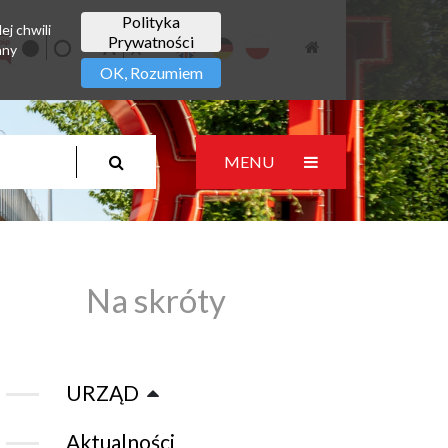
Polityka
ej chwili
Prywatności
any
OK, Rozumiem
MENU
Na skróty
URZĄD
Aktualności