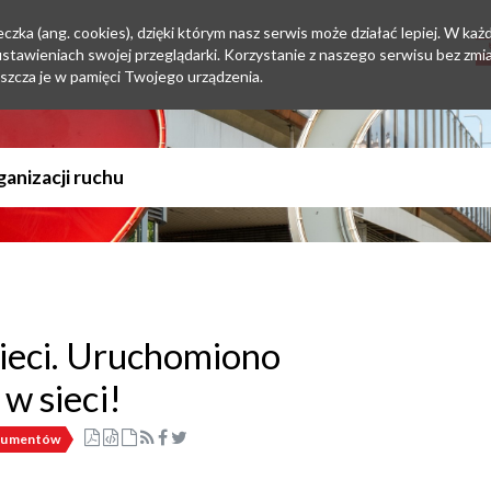
zka (ang. cookies), dzięki którym nasz serwis może działać lepiej. W każd
tawieniach swojej przeglądarki. Korzystanie z naszego serwisu bez zmi
szcza je w pamięci Twojego urządzenia.
sieci. Uruchomiono
w sieci!
nsumentów