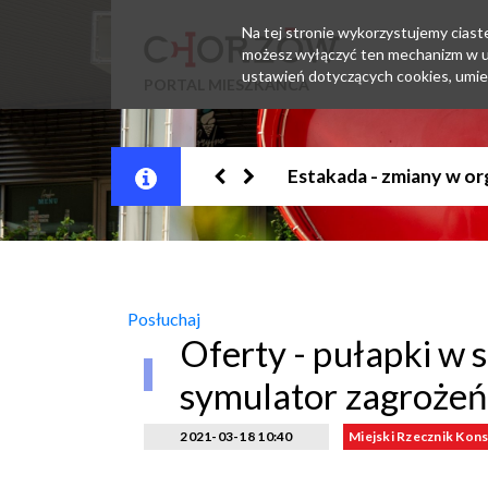
Na tej stronie wykorzystujemy ciastec
możesz wyłączyć ten mechanizm w us
ustawień dotyczących cookies, umie
PORTAL MIESZKAŃCA
Jesteśmy w EZD
Posłuchaj
Oferty - pułapki w 
symulator zagrożeń 
2021-03-18 10:40
Miejski Rzecznik Ko