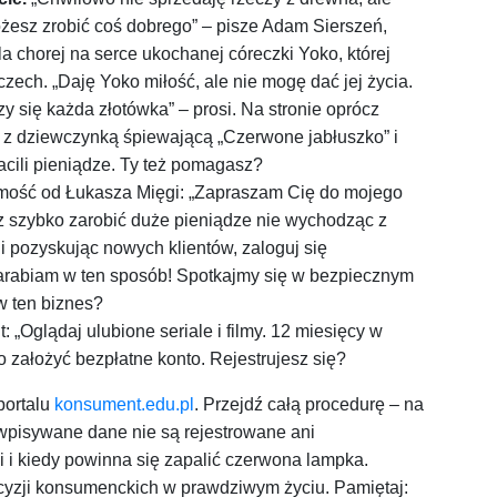
 możesz zrobić coś dobrego” – pisze Adam Sierszeń,
la chorej na serce ukochanej córeczki Yoko, której
ech. „Daję Yoko miłość, ale nie mogę dać jej życia.
y się każda złotówka” – prosi. Na stronie oprócz
eo z dziewczynką śpiewającą „Czerwone jabłuszko” i
acili pieniądze. Ty też pomagasz?
ość od Łukasza Mięgi: „Zapraszam Cię do mojego
sz szybko zarobić duże pieniądze nie wychodząc z
i pozyskując nowych klientów, zaloguj się
 zarabiam w ten sposób! Spotkajmy się w bezpiecznym
w ten biznes?
: „Oglądaj ulubione seriale i filmy. 12 miesięcy w
ko założyć bezpłatne konto. Rejestrujesz się?
portalu
konsument.edu.pl
. Przejdź całą procedurę – na
(wpisywane dane nie są rejestrowane ani
 i kiedy powinna się zapalić czerwona lampka.
yzji konsumenckich w prawdziwym życiu. Pamiętaj: