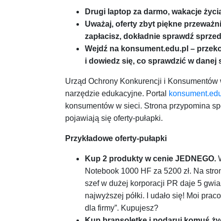
Drugi laptop za darmo, wakacje życi
Uważaj, oferty zbyt piękne przeważn
zapłacisz, dokładnie sprawdź sprze
Wejdź na konsument.edu.pl – przekon
i dowiedz się, co sprawdzić w danej 
Urząd Ochrony Konkurencji i Konsumentów w
narzędzie edukacyjne. Portal
konsument.edu
konsumentów w sieci. Strona przypomina sp
pojawiają się oferty-pułapki.
Przykładowe oferty-pułapki
Kup 2 produkty w cenie JEDNEGO.
W
Notebook 1000 HF za 5200 zł. Na stro
szef w dużej korporacji PR daje 5 gwi
najwyższej półki. I udało się! Moi prac
dla firmy”. Kupujesz?
Kup bransoletkę i podaruj komuś ży