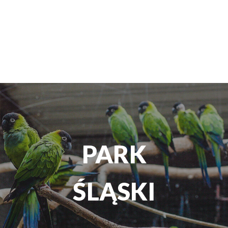
TEATR
ROZRYWKI