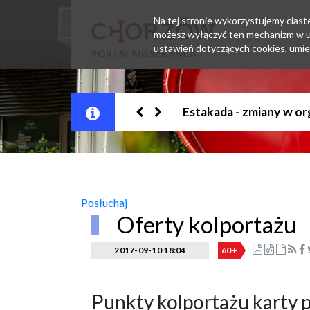
Na tej stronie wykorzystujemy ciastec
możesz wyłączyć ten mechanizm w us
ustawień dotyczących cookies, umie
PORTAL MIESZKAŃCA
Jesteśmy w EZD
Posłuchaj
Oferty kolportażu
2017-09-10 18:04
60+
Punkty kolportażu karty 