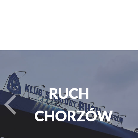
PARK
turysta.Previous
ŚLĄSKI