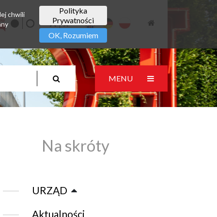
Polityka
ej chwili
Prywatności
any
OK, Rozumiem
MENU
Na skróty
URZĄD
Aktualności